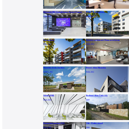
Microsoft HQ Consolidation Project Prague
Bytové domy Affinity
Praha, 2016
Praha, 2015
Opportunity
Interiéry společnosti ManpowerGroup
Praha, 2014
Praha, 2014
Mateřská škola Jenštejn
Bytový dům Mazanka
Jenštejn, 2012
Praha, 2011
Jídelna PRE
Rodinný dům Český ráj
Praha, 2010
2009
Prezentační prostor IVG
Vila - Praha západ
Praha, 2009
2008