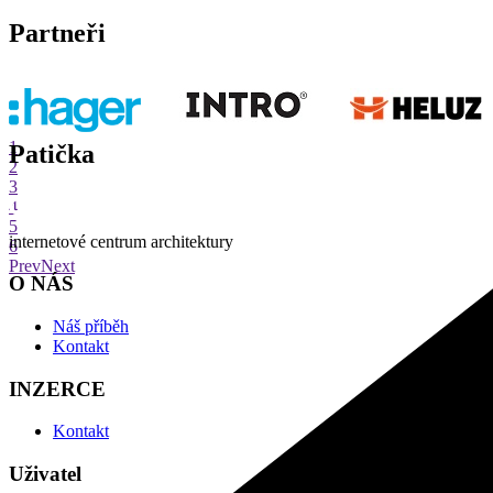
Partneři
1
Patička
2
3
4
5
internetové centrum architektury
6
Prev
Next
O NÁS
Náš příběh
Kontakt
INZERCE
Kontakt
Uživatel