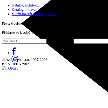
Katalog architektů
Katalog dodavatelů
Vložit inzerát do burzy práce
Newsletter
Přihlaste se k odběru našeho pravidelného týdenního newsletteru:
Fill in „nospam“
© Archiweb, s.r.o. 1997-2026
ISSN: 1801-3902