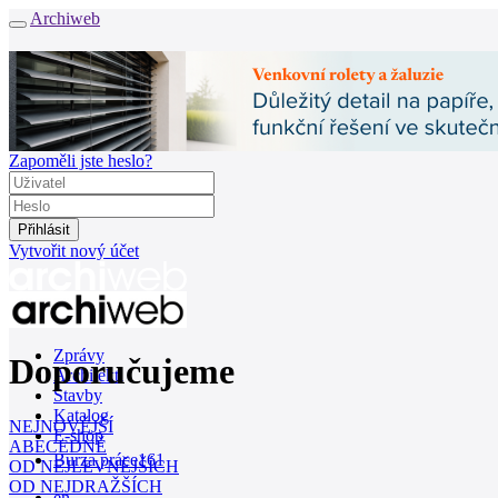
Archiweb
Zapoměli jste heslo?
Vytvořit nový účet
Zprávy
Doporučujeme
Architekti
Stavby
Katalog
NEJNOVĚJŠÍ
E-shop
ABECEDNĚ
Burza práce
161
OD NEJLEVNĚJŠÍCH
OD NEJDRAŽŠÍCH
en