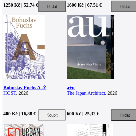
1250 Kč | 52,74 €
1600 Kč | 67,51 €
Bohuslav Fuchs A–Ž
a+u
HOST
, 2026
The Japan Architect
, 2026
400 Kč | 16,88 €
600 Kč | 25,32 €