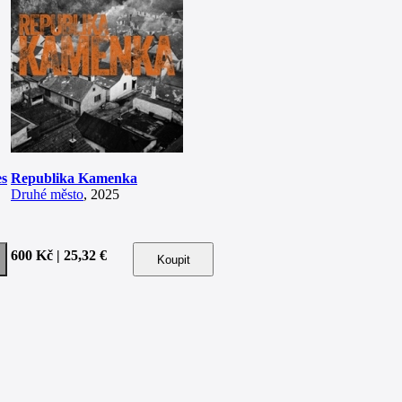
es
Republika Kamenka
Druhé město
, 2025
600 Kč | 25,32 €