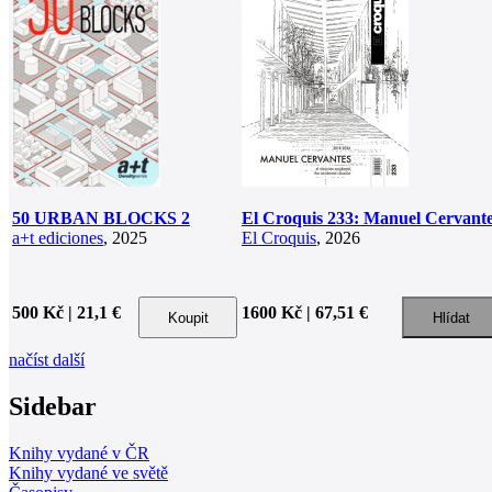
50 URBAN BLOCKS 2
El Croquis 233: Manuel Cervant
a+t ediciones
, 2025
El Croquis
, 2026
500 Kč | 21,1 €
1600 Kč | 67,51 €
načíst další
Sidebar
Knihy vydané v ČR
Knihy vydané ve světě