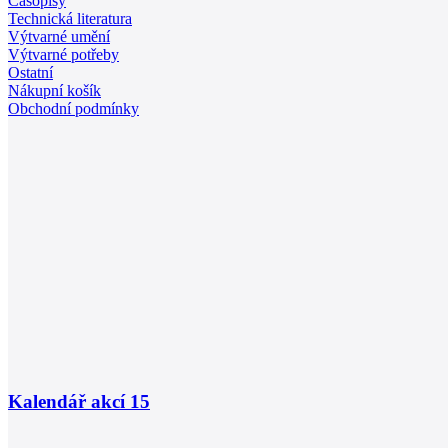
Časopisy
Technická literatura
Výtvarné umění
Výtvarné potřeby
Ostatní
Nákupní košík
Obchodní podmínky
Kalendář akcí
15