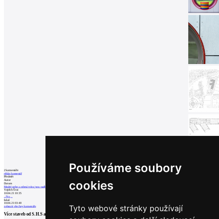
Používáme soubory
2
komentáře
přidat komentář
Předmět
Autor
cookies
Datum
Modré nebe a zelená tráva jsou nadbytečné
Vojtěch Šrut
10.04.21 10:35
...No,...
šakal
10.04.21 03:40
Tyto webové stránky používají
zobrazit všechny komentáře
Více staveb od
S.H.S architekti s.r.o.