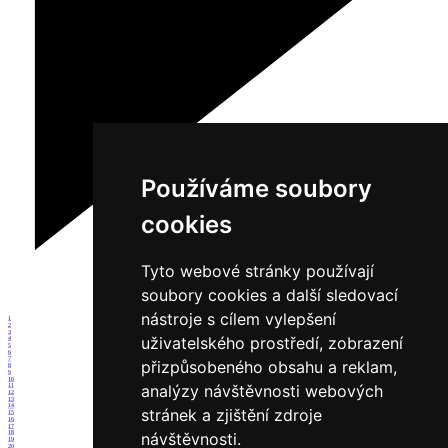
Používáme soubory
cookies
Tyto webové stránky používají
soubory cookies a další sledovací
nástroje s cílem vylepšení
1
2
3
uživatelského prostředí, zobrazení
4
5
6
7
přizpůsobeného obsahu a reklam,
8
9
10
analýzy návštěvnosti webových
11
12
13
14
stránek a zjištění zdroje
15
16
17
návštěvnosti.
18
19
20