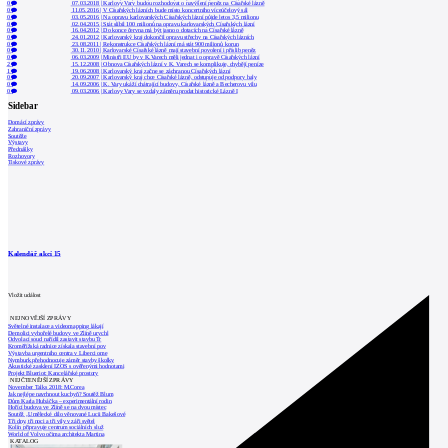
0
07.03.2018
|
Karlovy Vary budou rozhodovat o navýšení peněz na Císařské lázně
0
11.05.2016
|
V Císařských lázních bude místo koncertního víceúčelový sál
0
03.05.2016
|
Na opravu karlovarských Císařských lázní půjde letos 3,5 milionu
0
02.04.2015
|
Stát slíbil 100 milionů na opravu karlovarských Císařských lázní
0
16.04.2012
|
Do konce června má být jasno o dotacích na Císařské lázně
0
24.01.2012
|
Karlovarský kraj dokončil opravu střechy na Císařských lázních
0
23.08.2011
|
Rekonstrukce Císařských lázní má stát 900 milionů korun
0
30.11.2010
|
Karlovarské Císařské lázně mají stavební povolení i příslib peněz
0
06.03.2009
|
Ministři EU by v K.Varech měli jednat i o opravě Císařských lázní
2
15.12.2008
|
Obnova Císařských lázní v K. Varech se komplikuje, chybějí peníze
1
19.06.2008
|
Karlovarský kraj začne se záchranou Císařských lázní
0
20.09.2007
|
Karlovarský kraj chce Císařské lázně, odstupuje od podpory haly
0
14.09.2006
|
K. Vary ukáží chátrající budovy, Císařské lázně a Becherovu vilu
0
09.03.2006
|
Karlovy Vary se vzdaly záměru prodat historické Lázně I
Sidebar
Domácí zprávy
Zahraniční zprávy
Soutěže
Výstavy
Přednášky
Rozhovory
Tiskové zprávy
Kalendář akcí
15
Vložit událost
NEJNOVĚJŠÍ ZPRÁVY
Světelné instalace a videomapping lákají
Demolici vyhořelé budovy ve Zlíně urychl
Odvolací soud nařídil zastavit stavbu Tr
Kroměřížská radnice získala stavební pov
Výstavba urgentního centra v Liberci ome
Nymburk přehodnocuje záměr stavby školky
Akustické zasklení IZOS s ověřenými hodnotami
Projekt Blueriot: Kancelářské prostory
NEJČTENĚJŠÍ ZPRÁVY
November Talks 2018: M.Corea
Jak nejlépe navrhnout kuchyň? Soutěž Blum
Dům Karla Hubáčka – experimentální rodin
Hořící budova ve Zlíně se na dvou místec
Soutěž „Umělecké dílo věnované Lucii Bakešové
Tři dny, tři noci a tři vily v záři světel
Kolín připravuje centrum sociálních služ
World of Volvo očima architekta Martina
KATALOG