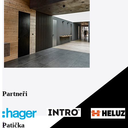
Partneři
1
Patička