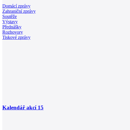
Domácí zprávy
Zahraniční zprávy
Soutěže
Výstavy
Přednášky
Rozhovory
Tiskové zprávy
Kalendář akcí
15