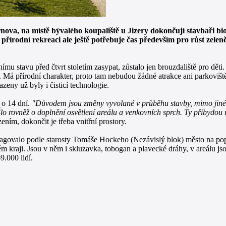
va, na místě bývalého koupaliště u Jizery dokončují stavbaři biot
 přírodní rekreaci ale ještě potřebuje čas především pro růst zelen
mu stavu před čtvrt stoletím zasypat, zůstalo jen brouzdaliště pro dět
 Má přírodní charakter, proto tam nebudou žádné atrakce ani parkoviště
zeny už byly i čisticí technologie.
 o 14 dní.
"Důvodem jsou změny vyvolané v průběhu stavby, mimo jiné 
lo rovněž o doplnění osvětlení areálu a venkovních sprch. Ty přibydou u
ením, dokončit je třeba vnitřní prostory.
agovalo podle starosty Tomáše Hockeho (Nezávislý blok) město na pop
 kraji. Jsou v něm i skluzavka, tobogan a plavecké dráhy, v areálu jsou
9.000 lidí.