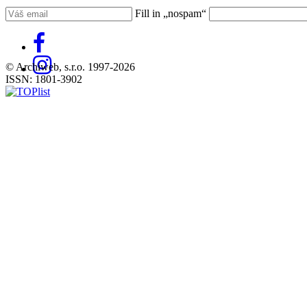
Fill in „nospam“
© Archiweb, s.r.o. 1997-2026
ISSN: 1801-3902