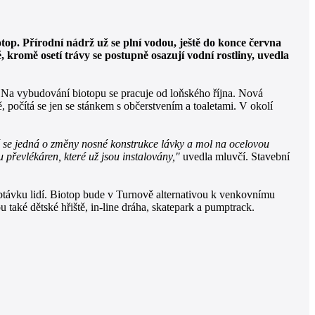
op. Přírodní nádrž už se plní vodou, ještě do konce června
ě, kromě osetí trávy se postupně osazují vodní rostliny, uvedla
i. Na vybudování biotopu se pracuje od loňského října. Nová
, počítá se jen se stánkem s občerstvením a toaletami. V okolí
se jedná o změny nosné konstrukce lávky a mol na ocelovou
 převlékáren, které už jsou instalovány,"
uvedla mluvčí. Stavební
távku lidí. Biotop bude v Turnově alternativou k venkovnímu
 také dětské hřiště, in-line dráha, skatepark a pumptrack.