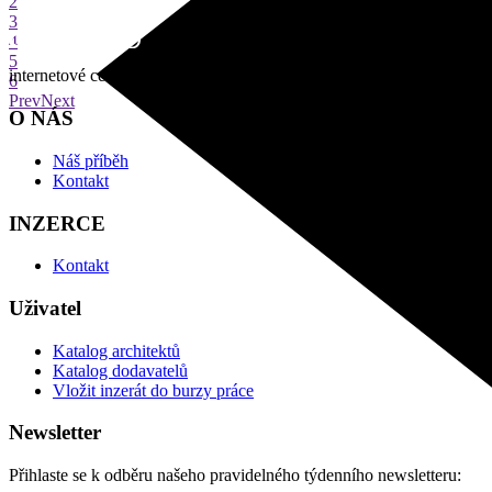
2
3
4
5
internetové centrum architektury
6
Prev
Next
O NÁS
Náš příběh
Kontakt
INZERCE
Kontakt
Uživatel
Katalog architektů
Katalog dodavatelů
Vložit inzerát do burzy práce
Newsletter
Přihlaste se k odběru našeho pravidelného týdenního newsletteru: