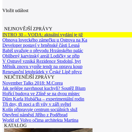
Vložit událost
NEJNOVĚJŠÍ ZPRÁVY
INTRO 30 – VODA: aktuální vydání je již
Obnova loveckého zámečku u Ostrova na Ka
Developer postaví v brněnské části Lesná
Babiš uvažuje o převodu Hrzánského palác
Oblíbený karvinský areál Lodičky se přip
V Ostravě vzniká Rezidence Stodolní, byt
Mělník znovu vypíše tendr na opravu koup
Renesanční letohrádek v České Lípě převz
NEJČTENĚJŠÍ ZPRÁVY
November Talks 2018: M.Corea
Jak nejlépe navrhnout kuchyň? Soutěž Blum
Hořící budova ve Zlíně se na dvou místec
Dům Karla Hubáčka – experimentální rodin
Tři dny, tři noci a tři vily v záři světel
Kolín připravuje centrum sociálních služ
Otevření náměstí Jiřího z Poděbrad
World of Volvo očima architekta Martina
KATALOG