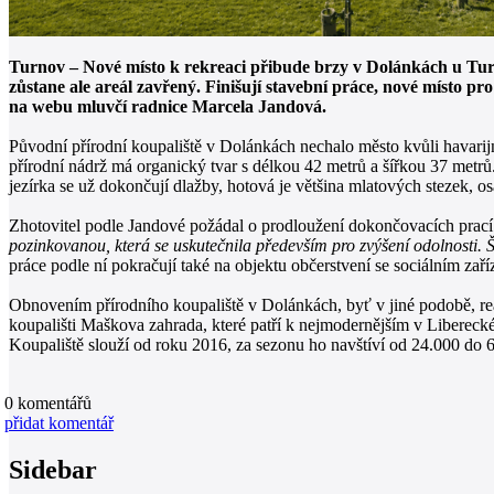
Turnov – Nové místo k rekreaci přibude brzy v Dolánkách u Turno
zůstane ale areál zavřený. Finišují stavební práce, nové místo pro
na webu mluvčí radnice Marcela Jandová.
Původní přírodní koupaliště v Dolánkách nechalo město kvůli havarijní
přírodní nádrž má organický tvar s délkou 42 metrů a šířkou 37 metrů.
jezírka se už dokončují dlažby, hotová je většina mlatových stezek, osa
Zhotovitel podle Jandové požádal o prodloužení dokončovacích prací
pozinkovanou, která se uskutečnila především pro zvýšení odolnosti. Š
práce podle ní pokračují také na objektu občerstvení se sociálním zaříz
Obnovením přírodního koupaliště v Dolánkách, byť v jiné podobě, re
koupališti Maškova zahrada, které patří k nejmodernějším v Libereckém
Koupaliště slouží od roku 2016, za sezonu ho navštíví od 24.000 do 6
0
komentářů
přidat komentář
Sidebar