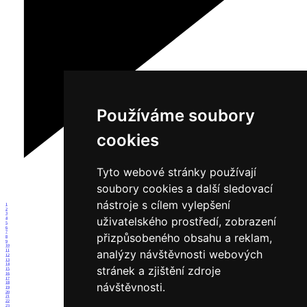
Používáme soubory
cookies
Tyto webové stránky používají
soubory cookies a další sledovací
nástroje s cílem vylepšení
1
2
3
uživatelského prostředí, zobrazení
4
5
6
7
přizpůsobeného obsahu a reklam,
8
9
10
analýzy návštěvnosti webových
11
12
13
14
stránek a zjištění zdroje
15
16
17
18
návštěvnosti.
19
20
21
22
23