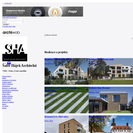
Archiweb
Zapoměli jste heslo?
Vytvořit nový účet
Zprávy
Architekti
Stavby
Katalog
E-shop
Burza práce
146
en
Realizace a projekty
Rezidence U Kazínské skály II.
Rezidence U Kazínské skály
0
Černošice, 2025
Černošice, 2023
Šafer Hájek Architekti
*
1994
–
Praha, Česká republika
bytové domy
hotely
restaurace a kavárny
rodinné domy
sport a rekreace
urbanismus
Dejvické divadlo - úpravy veřejného
Rodinný dům Zbuzany
školství a vzdělávání
předprostoru
krajinářská architektura
rekonstrukce
Zbuzany, 2020
režné zdivo
Praha, 2020
sedlová střecha
plochá střecha
řadový dům
kamenný obklad
bazén
ve svahu
zelená
Dostupné byty Malý mlýn
Hotel Clara Futura
Praha, 2019
Dolní Břežany, 2018