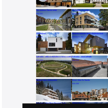
Top rezidence Šárecké údolí
Vily Emílie a Františka
Praha, 2017
Černošice, 2016
Vily Bubeneč
Přístavba základní školy v Dobřichovicích
Praha, 2014
Dobřichovice, 2014
Ladronka - celková rehabilitace a úpravy parku
Ladronka - zimní zahrada
Praha, 2010
Praha, 2010
Rodinný dům v Krkonoších
Bytový dům Na Topolce
2009
Praha, 2008
Polyfunkční dům River Diamond, Praha
Viladům Vidoule
Praha, 2007
Praha, 2007