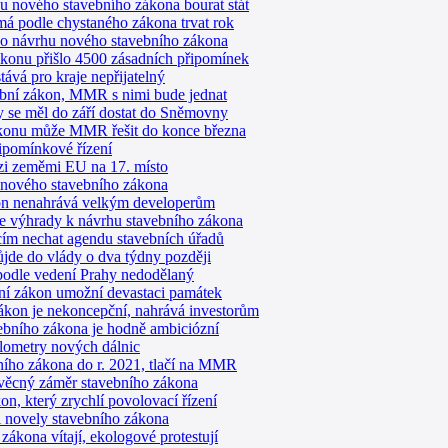
u nového stavebního zákona bourat stát
má podle chystaného zákona trvat rok
t o návrhu nového stavebního zákona
konu přišlo 4500 zásadních připomínek
ává pro kraje nepřijatelný
vební zákon, MMR s nimi bude jednat
y se měl do září dostat do Sněmovny
konu může MMR řešit do konce března
ipomínkové řízení
ezi zeměmi EU na 17. místo
 nového stavebního zákona
on nenahrává velkým developerům
le výhrady k návrhu stavebního zákona
ím nechat agendu stavebních úřadů
jde do vlády o dva týdny později
podle vedení Prahy nedodělaný
í zákon umožní devastaci památek
on je nekoncepční, nahrává investorům
avebního zákona je hodně ambiciózní
ilometry nových dálnic
bního zákona do r. 2021, tlačí na MMR
 věcný záměr stavebního zákona
n, který zrychlí povolovací řízení
i novely stavebního zákona
zákona vítají, ekologové protestují