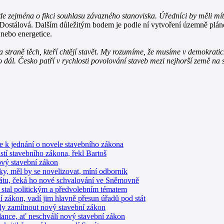
de zejména o fikci souhlasu závazného stanoviska. Úředníci by měli mít 
Dostálová. Dalším důležitým bodem je podle ní vytvoření územně pláno
 nebo energetice.
 straně těch, kteří chtějí stavět. My rozumíme, že musíme v demokratick
o dál. Česko patří v rychlosti povolování staveb mezi nejhorší země na s
 k jednání o novele stavebního zákona
stí stavebního zákona, řekl Bartoš
vý stavební zákon
y, měl by se novelizovat, míní odborník
nátu, čeká ho nové schvalování ve Sněmovně
e stal politickým a předvolebním tématem
í zákon, vadí jim hlavně přesun úřadů pod stát
ly zamítnout nový stavební zákon
lance, ať neschválí nový stavební zákon