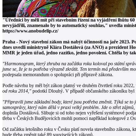
"Úředníci by měli mít při stavebním řízení na vyjádření lhůtu 60
nevyjádřili, znamenalo by to automatický souhlas," uvedla minist
https://www.anobudelip.cz/
Praha - Nový stavební zákon má nabýt účinnosti na jaře 2023. P
dnes uvedli ministryně Klára Dostálová (za ANO) a prezident H
MMR je jeden úřad, jedno razítko, jedno povolení. Chtěla by také
"Harmonogram, který zhruba na začátku roku koloval po státní správě
jsme se, že je to potřeba výrazně zkrátit. Ten termín má především m
podepsala memorandum o spolupráci při přípravě zákona.
Podle návrhu by měl být zákon platný ve druhém čtvrtletí roku 2022, 
od roku 2014,"
podotkl Dlouhý. V případě občanského zákoníku byl ro
"Připravili jsme základní body, které jsou potřeba změnit. Týká se t
samosprávy, který nám dělá v praxi velký problém. Jde o střet zájmů, 
doplnila Dostálová. Slibuje si od toho nejen vyřešení systémové podjat
třeba v Českých Budějovicích mohli pomoci například kolegové z Os
Od začátku letošního roku v Česku platí novela stavebního zákona, kt
bude třeba změnit také 89 souvisejících zákonů.