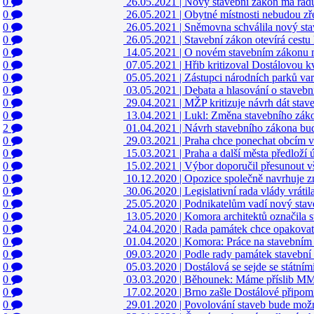
0
26.05.2021
|
Nový stavební zákon má řadu 
0
26.05.2021
|
Obytné místnosti nebudou zř
0
26.05.2021
|
Sněmovna schválila nový stav
0
26.05.2021
|
Stavební zákon otevírá cestu
0
14.05.2021
|
O novém stavebním zákonu m
0
07.05.2021
|
Hřib kritizoval Dostálovou k
0
05.05.2021
|
Zástupci národních parků va
0
03.05.2021
|
Debata a hlasování o staveb
0
29.04.2021
|
MŽP kritizuje návrh dát st
0
13.04.2021
|
Lukl: Změna stavebního zák
2
01.04.2021
|
Návrh stavebního zákona bude
0
29.03.2021
|
Praha chce ponechat obcím 
0
15.03.2021
|
Praha a další města předloží
0
15.02.2021
|
Výbor doporučil přesunout vš
0
10.12.2020
|
Opozice společně navrhuje z
0
30.06.2020
|
Legislativní rada vlády vrát
0
25.05.2020
|
Podnikatelům vadí nový stave
0
13.05.2020
|
Komora architektů označila s
0
24.04.2020
|
Rada památek chce opakovat
0
01.04.2020
|
Komora: Práce na stavebním
0
09.03.2020
|
Podle rady památek stavební
0
05.03.2020
|
Dostálová se sejde se státní
0
03.03.2020
|
Běhounek: Máme příslib MMR
0
17.02.2020
|
Brno zašle Dostálové připom
0
29.01.2020
|
Povolování staveb bude možné