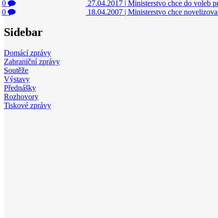
0
27.04.2017
|
Ministerstvo chce do voleb p
0
18.04.2007
|
Ministerstvo chce novelizova
Sidebar
Domácí zprávy
Zahraniční zprávy
Soutěže
Výstavy
Přednášky
Rozhovory
Tiskové zprávy