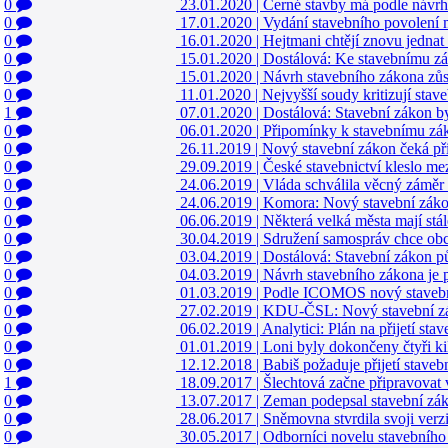
0
23.01.2020
|
Černé stavby má podle návrh
0
17.01.2020
|
Vydání stavebního povolení 
0
16.01.2020
|
Hejtmani chtějí znovu jedna
0
15.01.2020
|
Dostálová: Ke stavebnímu zá
0
15.01.2020
|
Návrh stavebního zákona zůst
0
11.01.2020
|
Nejvyšší soudy kritizují sta
1
07.01.2020
|
Dostálová: Stavební zákon b
0
06.01.2020
|
Připomínky k stavebnímu zá
0
26.11.2019
|
Nový stavební zákon čeká př
0
29.09.2019
|
České stavebnictví kleslo m
0
24.06.2019
|
Vláda schválila věcný záměr
0
24.06.2019
|
Komora: Nový stavební zák
0
06.06.2019
|
Některá velká města mají stá
0
30.04.2019
|
Sdružení samospráv chce obc
0
03.04.2019
|
Dostálová: Stavební zákon pů
0
04.03.2019
|
Návrh stavebního zákona je 
0
01.03.2019
|
Podle ICOMOS nový stavebn
0
27.02.2019
|
KDU-ČSL: Nový stavební zák
0
06.02.2019
|
Analytici: Plán na přijetí st
0
01.01.2019
|
Loni byly dokončeny čtyři k
0
12.12.2018
|
Babiš požaduje přijetí stave
1
18.09.2017
|
Šlechtová začne připravovat
0
13.07.2017
|
Zeman podepsal stavební záko
0
28.06.2017
|
Sněmovna stvrdila svoji verz
0
30.05.2017
|
Odborníci novelu stavebního 