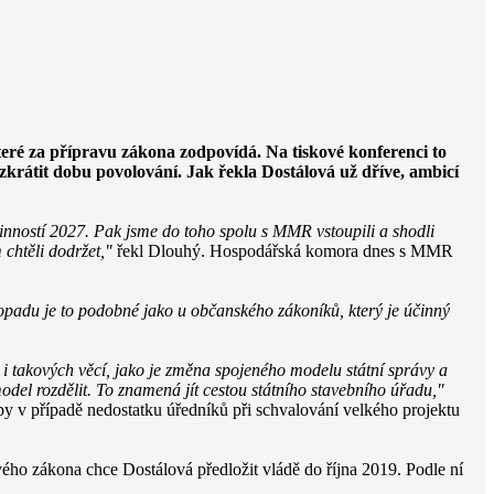
eré za přípravu zákona zodpovídá. Na tiskové konferenci to
rátit dobu povolování. Jak řekla Dostálová už dříve, ambicí
inností 2027. Pak jsme do toho spolu s MMR vstoupili a shodli
 chtěli dodržet,"
řekl Dlouhý. Hospodářská komora dnes s MMR
opadu je to podobné jako u občanského zákoníků, který je účinný
 i takových věcí, jako je změna spojeného modelu státní správy a
odel rozdělit. To znamená jít cestou státního stavebního úřadu,"
 aby v případě nedostatku úředníků při schvalování velkého projektu
vého zákona chce Dostálová předložit vládě do října 2019. Podle ní