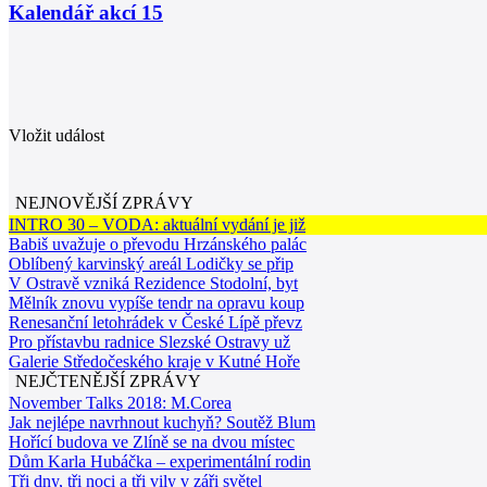
Kalendář akcí
15
Vložit událost
NEJNOVĚJŠÍ ZPRÁVY
INTRO 30 – VODA: aktuální vydání je již
Babiš uvažuje o převodu Hrzánského palác
Oblíbený karvinský areál Lodičky se přip
V Ostravě vzniká Rezidence Stodolní, byt
Mělník znovu vypíše tendr na opravu koup
Renesanční letohrádek v České Lípě převz
Pro přístavbu radnice Slezské Ostravy už
Galerie Středočeského kraje v Kutné Hoře
NEJČTENĚJŠÍ ZPRÁVY
November Talks 2018: M.Corea
Jak nejlépe navrhnout kuchyň? Soutěž Blum
Hořící budova ve Zlíně se na dvou místec
Dům Karla Hubáčka – experimentální rodin
Tři dny, tři noci a tři vily v záři světel