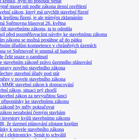
kritiků, nyní ho posoudí Senát
ejmě muset mít podle zákona denní osvětlení
ební zákon, který má urychlit stavební řízení
 k lepšímu řízení, je ale mírným zklamáním
á Sněmovna hlasovat 26. května
vůli stavebnímu zákonu, ta to odmítla
rují před pozměňovacími návrhy ke stavebnímu zákonu
ním zákonu se možná protáhne až do pátku
avebním úřadům kompetence v chráněných územích
ona ve Sněmovně je smutná až hanebná
 čelit snaze o zamítnutí
ve stavebním zákoně právo územního plánování
 úpravy nového stavebního zákona
echny stavební úřady pod stát
měny v novele stavebního zákona
ila MMR stavební zákon k dopracování
bní zákon, situaci prý zhorší
tavební zákon za nevyužitou šanci
 připomínky ke stavebnímu zákonu
 zákoně by měly pokračovat
 zákon nezabrání černým stavbám
mi investory kvůli stavebnímu zákonu
, že územní plánování zůstane krajům
ínky k novele stavebního zákona
 i elektronicky, Senát to schválil