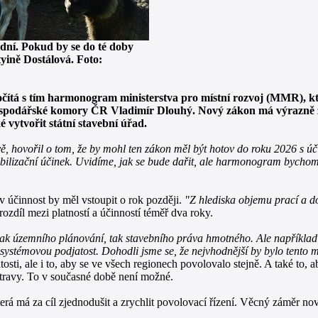
 dní. Pokud by se do té doby
yině Dostálová. Foto:
očítá s tím harmonogram ministerstva pro místní rozvoj (MMR), kt
ospodářské komory ČR Vladimír Dlouhý. Nový zákon má výrazně zk
 vytvořit státní stavební úřad.
, hovořil o tom, že by mohl ten zákon měl být hotov do roku 2026 s úč
obilizační účinek. Uvidíme, jak se bude dařit, ale harmonogram bychom
v účinnost by měl vstoupit o rok později.
"Z hlediska objemu prací a d
zdíl mezi platností a účinností téměř dva roky.
o jak územního plánování, tak stavebního práva hmotného. Ale například
systémovou podjatost. Dohodli jsme se, že nejvhodnější by bylo tento m
osti, ale i to, aby se ve všech regionech povolovalo stejně. A také to,
travy. To v současné době není možné.
erá má za cíl zjednodušit a zrychlit povolovací řízení. Věcný záměr no