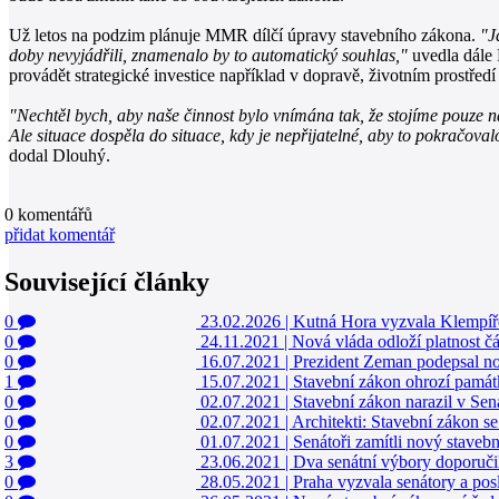
Už letos na podzim plánuje MMR dílčí úpravy stavebního zákona.
"J
doby nevyjádřili, znamenalo by to automatický souhlas,"
uvedla dále 
provádět strategické investice například v dopravě, životním prostředí
"Nechtěl bych, aby naše činnost bylo vnímána tak, že stojíme pouze na
Ale situace dospěla do situace, kdy je nepřijatelné, aby to pokračoval
dodal Dlouhý.
0
komentářů
přidat komentář
Související články
0
23.02.2026
|
Kutná Hora vyzvala Klempíře
0
24.11.2021
|
Nová vláda odloží platnost čá
0
16.07.2021
|
Prezident Zeman podepsal no
1
15.07.2021
|
Stavební zákon ohrozí památk
0
02.07.2021
|
Stavební zákon narazil v Se
0
02.07.2021
|
Architekti: Stavební zákon s
0
01.07.2021
|
Senátoři zamítli nový stavebn
3
23.06.2021
|
Dva senátní výbory doporuči
0
28.05.2021
|
Praha vyzvala senátory a pos