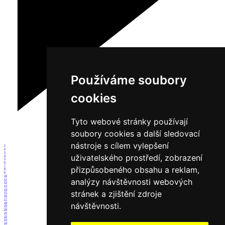
Používáme soubory
cookies
Tyto webové stránky používají
soubory cookies a další sledovací
nástroje s cílem vylepšení
1
2
3
uživatelského prostředí, zobrazení
4
5
6
7
přizpůsobeného obsahu a reklam,
8
9
10
analýzy návštěvnosti webových
11
12
13
14
stránek a zjištění zdroje
15
16
17
návštěvnosti.
18
19
20
21
22
23
24