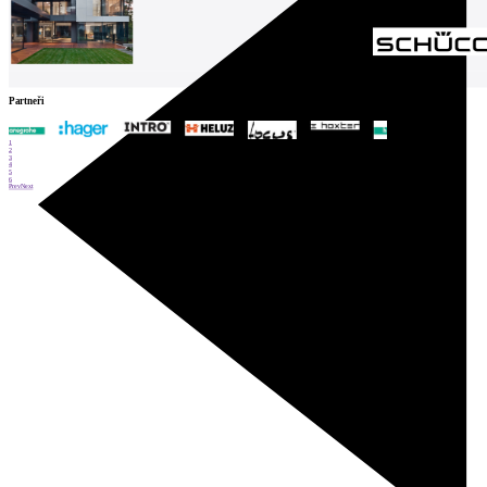
Partneři
1
2
3
4
5
6
Prev
Next