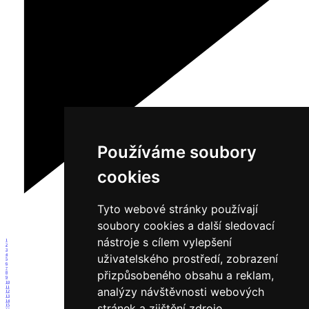
Používáme soubory
cookies
Tyto webové stránky používají
soubory cookies a další sledovací
nástroje s cílem vylepšení
1
2
3
uživatelského prostředí, zobrazení
4
5
6
7
přizpůsobeného obsahu a reklam,
8
9
10
11
analýzy návštěvnosti webových
12
13
14
stránek a zjištění zdroje
15