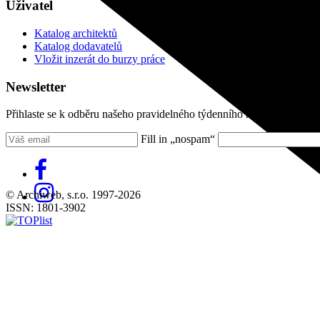
Uživatel
Katalog architektů
Katalog dodavatelů
Vložit inzerát do burzy práce
Newsletter
Přihlaste se k odběru našeho pravidelného týdenního newsletteru:
Fill in „nospam“
© Archiweb, s.r.o. 1997-2026
ISSN: 1801-3902