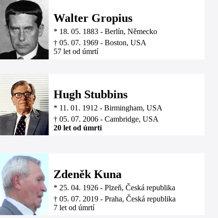
Walter Gropius
*
18. 05. 1883
-
Berlín, Německo
†
05. 07. 1969
-
Boston, USA
57 let od úmrtí
Hugh Stubbins
*
11. 01. 1912
-
Birmingham, USA
†
05. 07. 2006
-
Cambridge, USA
20 let od úmrtí
Zdeněk Kuna
*
25. 04. 1926
-
Plzeň, Česká republika
†
05. 07. 2019
-
Praha, Česká republika
7 let od úmrtí