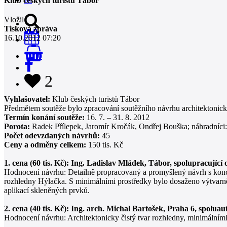
Klub českých turistů Tábor
Vložil
Tisková zpráva
16.10.2012 07:20
0
2
Vyhlašovatel:
Klub českých turistů Tábor
Předmětem soutěže bylo zpracování soutěžního návrhu architektonické
Termín konání soutěže:
16. 7. – 31. 8. 2012
Porota:
Radek Přílepek, Jaromír Kročák, Ondřej Bouška; náhradníc
Počet odevzdaných návrhů:
45
Ceny a odměny celkem:
150 tis. Kč
1. cena (60 tis. Kč): Ing. Ladislav Mládek, Tábor, spolupracujíc
Hodnocení návrhu: Detailně propracovaný a promyšlený návrh s koncep
rozhledny Hýlačka. S minimálními prostředky bylo dosaženo výtvarně
aplikací skleněných prvků.
2. cena (40 tis. Kč): Ing. arch. Michal Bartošek, Praha 6, spoluau
Hodnocení návrhu: Architektonicky čistý tvar rozhledny, minimálním