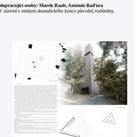
 spolupracující osoby: Marek Raab, Antonín Baďura
šť zázemí s otiskem dramatického konce původní rozhledny.