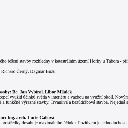
ho řešení stavby rozhledny v katastrálním území Horky u Tábora - pří
i: Richard Černý, Dagmar Buzu
í osoby: Bc. Jan Vybíral, Libor Mládek
cí využití účinků světla v interiéru a vazbou na využití okolí. Novým
 a funkčně výrazné stavby. Trvanlivá a bezúdržbová stavba. Nejedná s
tor: Ing. arch. Lucie Galiová
i prostředky dosahuje maximálního účinku. Pozitivem je jednoduchost 