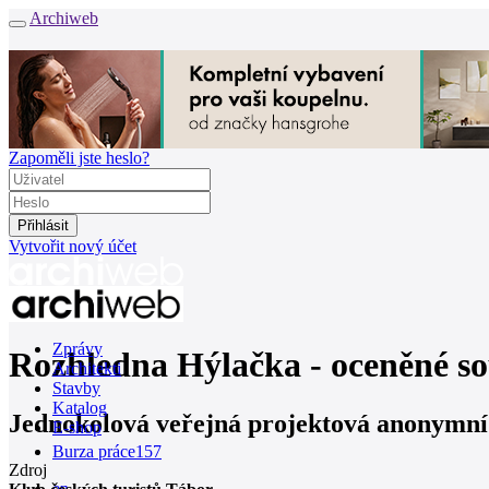
Archiweb
Zapoměli jste heslo?
Vytvořit nový účet
Zprávy
Rozhledna Hýlačka - oceněné so
Architekti
Stavby
Katalog
Jednokolová veřejná projektová anonymní 
E-shop
Burza práce
157
Zdroj
en