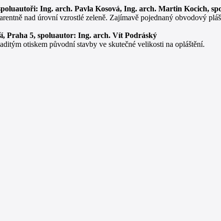
e, spoluautoři: Ing. arch. Pavla Kosová, Ing. arch. Martin Kocich,
arentně nad úrovní vzrostlé zeleně. Zajímavě pojednaný obvodový plá
í, Praha 5, spoluautor: Ing. arch. Vít Podráský
ditým otiskem původní stavby ve skutečné velikosti na opláštění.