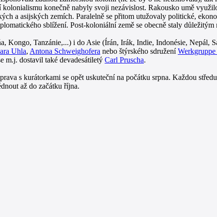
 kolonialismu konečně nabyly svoji nezávislost. Rakousko umě využilo 
ch a asijských zemích. Paralelně se přitom utužovaly politické, ekonomi
matického sblížení. Post-koloniální země se obecně staly důležitým m
a, Kongo, Tanzánie,...) i do Asie (Írán, Irák, Indie, Indonésie, Nepál
ara Uhla
,
Antona Schweighofera
nebo štýrského sdružení
Werkgruppe
e m.j. dostavil také devadesátiletý
Carl Pruscha
.
rava s kurátorkami se opět uskuteční na počátku srpna. Každou středu
dnout až do začátku října.