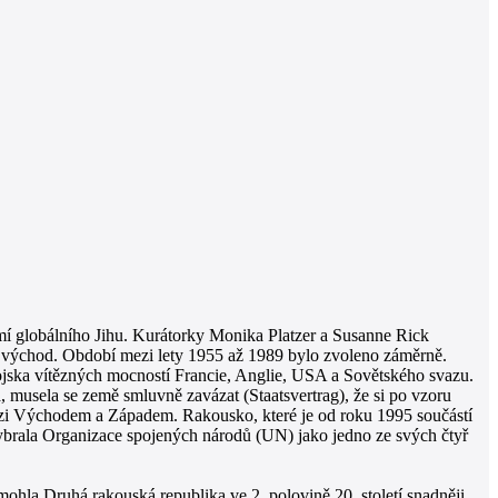
í globálního Jihu. Kurátorky Monika Platzer a Susanne Rick
ný východ. Období mezi lety 1955 až 1989 bylo zvoleno záměrně.
vojska vítězných mocností Francie, Anglie, USA a Sovětského svazu.
musela se země smluvně zavázat (Staatsvertrag), že si po vzoru
mezi Východem a Západem. Rakousko, které je od roku 1995 součástí
brala Organizace spojených národů (UN) jako jedno ze svých čtyř
hla Druhá rakouská republika ve 2. polovině 20. století snadněji