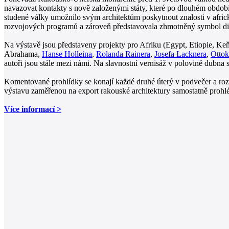
navazovat kontakty s nově založenými státy, které po dlouhém období
studené války umožnilo svým architektům poskytnout znalosti v africký
rozvojových programů a zároveň představovala zhmotněný symbol diplo
Na výstavě jsou představeny projekty pro Afriku (Egypt, Etiopie, Keň
Abrahama,
Hanse Holleina
,
Rolanda Rainera
,
Josefa Lacknera
,
Ottok
autoři jsou stále mezi námi. Na slavnostní vernisáž v polovině dubna s
Komentované prohlídky se konají každé druhé úterý v podvečer a rozp
výstavu zaměřenou na export rakouské architektury samostatně prohlé
Více informací >