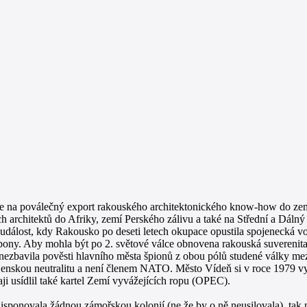
se na poválečný export rakouského architektonického know-how do zem
h architektů do Afriky, zemí Perského zálivu a také na Střední a Dál
je událost, kdy Rakousko po deseti letech okupace opustila spojenecká 
ony. Aby mohla být po 2. světové válce obnovena rakouská suverenita, 
a nezbavila pověsti hlavního města špionů z obou pólů studené války 
nskou neutralitu a není členem NATO. Město Vídeň si v roce 1979 vy
i usídlil také kartel Zemí vyvážejících ropu (OPEC).
onovala žádnou zámořskou kolonií (ne že by o ně neusilovala), tak mo