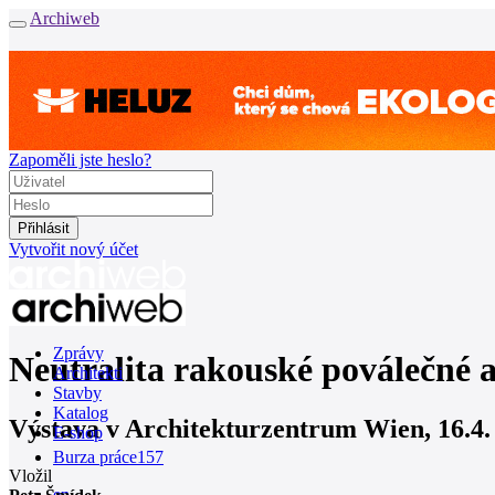
Archiweb
Zapoměli jste heslo?
Vytvořit nový účet
Zprávy
Neutralita rakouské poválečné 
Architekti
Stavby
Katalog
Výstava v Architekturzentrum Wien, 16.4. 
E-shop
Burza práce
157
Vložil
en