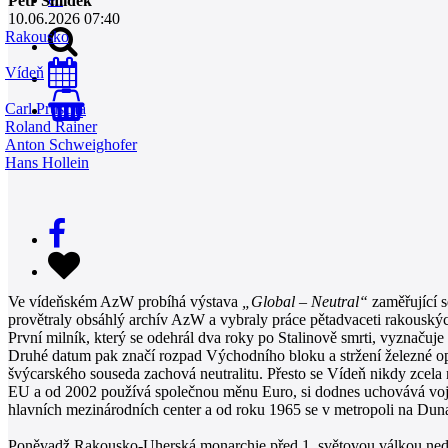
Petr Šmídek
10.06.2026 07:40
Rakousko
Vídeň
Carl Pruscha
0
Roland Rainer
Anton Schweighofer
Hans Hollein
Ve vídeňském AzW probíhá výstava
„Global – Neutral“
zaměřující 
provětraly obsáhlý archív AzW a vybraly práce pětadvaceti rakouskýc
První milník, který se odehrál dva roky po Stalinově smrti, vyznaču
Druhé datum pak značí rozpad Východního bloku a stržení železné op
švýcarského souseda zachová neutralitu. Přesto se Vídeň nikdy zcel
EU a od 2002 používá společnou měnu Euro, si dodnes uchovává voje
hlavních mezinárodních center a od roku 1965 se v metropoli na Dunaj
Poněvadž Rakousko-Uherská monarchie před 1. světovou válkou nedisp