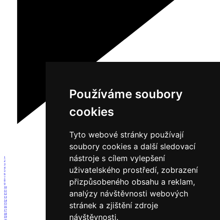
Používáme soubory
cookies
Tyto webové stránky používají
soubory cookies a další sledovací
nástroje s cílem vylepšení
1
2
3
uživatelského prostředí, zobrazení
4
5
6
7
přizpůsobeného obsahu a reklam,
8
9
10
analýzy návštěvnosti webových
11
12
13
14
stránek a zjištění zdroje
15
16
17
18
návštěvnosti.
19
20