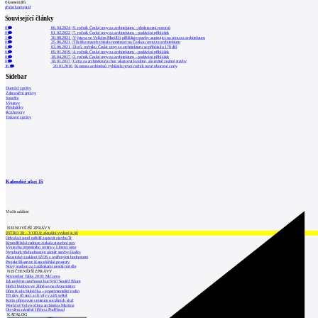
0
komentářů
přidat komentář
Související články
0
06.04.2024
|
9. ročník České ceny za architekturu - představení porotců
0
01.02.2022
|
7. ročník České ceny za architekturu - podávání přihlášek
1
30.08.2021
|
Výstava ve Velkém Meziříčí přibližuje stavby aspirující na cenu za architekturu
0
25.06.2021
|
Třicítka staveb získala nominaci na Českou cenu za architekturu
0
03.06.2021
|
Do 6. ročníku České ceny za architekturu se přihlásilo 170 děl
0
09.01.2019
|
4. ročník České ceny za architekturu - podávání přihlášek
0
18.04.2017
|
2. ročník České ceny za architekturu - podávání přihlášek
0
18.01.2017
|
Cena za architekturu chce ukazovat kvalitní, ale méně známé stavby
36
20.01.2016
|
Komora architektů vyhlásila první ročník nové oborové ceny
Sidebar
Domácí zprávy
Zahraniční zprávy
Soutěže
Výstavy
Přednášky
Rozhovory
Tiskové zprávy
Kalendář akcí
15
Vložit událost
NEJNOVĚJŠÍ ZPRÁVY
INTRO 30 – VODA: aktuální vydání je již
Odvolací soud nařídil zastavit stavbu Tr
Kroměřížská radnice získala stavební pov
Výstavba urgentního centra v Liberci ome
Nymburk přehodnocuje záměr stavby školky
Akustické zasklení IZOS s ověřenými hodnotami
Projekt Blueriot: Kancelářské prostory
Nový stadion za Lužánkami nesmí mít dle
NEJČTENĚJŠÍ ZPRÁVY
November Talks 2018: M.Corea
Jak nejlépe navrhnout kuchyň? Soutěž Blum
Hořící budova ve Zlíně se na dvou místec
Dům Karla Hubáčka – experimentální rodin
Tři dny, tři noci a tři vily v záři světel
Kolín připravuje centrum sociálních služ
World of Volvo očima architekta Martina
Otevření náměstí Jiřího z Poděbrad
KATALOG