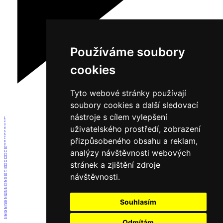
Používáme soubory
cookies
Tyto webové stránky používají
soubory cookies a další sledovací
nástroje s cílem vylepšení
1
2
3
uživatelského prostředí, zobrazení
4
5
6
7
přizpůsobeného obsahu a reklam,
8
9
10
analýzy návštěvnosti webových
11
12
13
14
stránek a zjištění zdroje
15
16
17
návštěvnosti.
18
19
20
21
22
23
24
25
Souhlasím
26
27
28
29
30
31
Odmítám