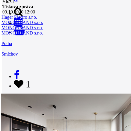
Vložil
Tisková zpráva
09.10.2020 12:00
Hager Electro s.r.o.
MONOBRAND s.r.o.
MONOBRAND s.r.o.
0
MONOBRAND s.r.o.
Praha
Smíchov
1