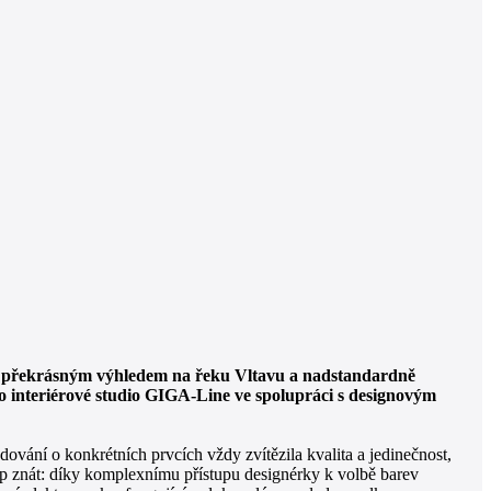
vým překrásným výhledem na řeku Vltavu a nadstandardně
lo interiérové studio GIGA-Line ve spolupráci s designovým
ování o konkrétních prvcích vždy zvítězila kvalita a jedinečnost,
up znát: díky komplexnímu přístupu designérky k volbě barev