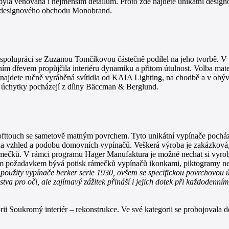
t byla věnována i nejmenším detailům. Proto zde najdete unikátní desig
lia designového obchodu Monobrand.
 ve spolupráci se Zuzanou Tomčíkovou částečně podílel na jeho tvorbě. 
ním dřevem propůjčila interiéru dynamiku a přitom útulnost. Volba mate
 najdete ručně vyráběná svítidla od KAIA Lighting, na chodbě a v obýva
é úchytky pocházejí z dílny Bäccman & Berglund.
 Softtouch se sametově matným povrchem. Tyto unikátní vypínače poch
na vzhled a podobu domovních vypínačů. Veškerá výroba je zakázková, 
rámečků. V rámci programu Hager Manufaktura je možné nechat si vyrob
ým požadavkem bývá potisk rámečků vypínačů ikonkami, piktogramy nebo
použity vypínače berker serie 1930, ovšem se specifickou povrchovou ú
tva pro oči, ale zajímavý zážitek přináší i jejich dotek při každodenní
rii Soukromý interiér – rekonstrukce. Ve své kategorii se probojovala d