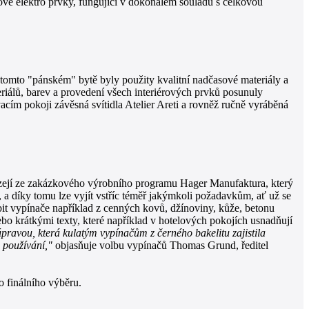
nové elektro prvky, fungující v dokonalém souladu s celkovou
V tomto "pánském" bytě byly použity kvalitní nadčasové materiály a
riálů, barev a provedení všech interiérových prvků posunuly
cím pokoji závěsná svítidla Atelier Areti a rovněž ručně vyráběná
ázejí ze zakázkového výrobního programu Hager Manufaktura, který
a díky tomu lze vyjít vstříc téměř jakýmkoli požadavkům, ať už se
it vypínače například z cenných kovů, džínoviny, kůže, betonu
 krátkými texty, které například v hotelových pokojích usnadňují
pravou, která kulatým vypínačům z černého bakelitu zajistila
m používání,"
objasňuje volbu vypínačů Thomas Grund, ředitel
o finálního výběru.