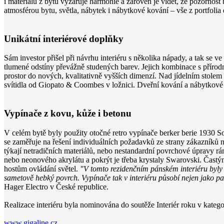
i materiálů z bytu vyzařuje harmonie a zároveň je vidět, že pozornos
atmosférou bytu, světla, nábytek i nábytkové kování – vše z portfo
Unikátní interiérové doplňky
Sám investor přišel při návrhu interiéru s několika nápady, a tak se
tlumené odstíny převážně studených barev. Jejich kombinace s přírod
prostor do nových, kvalitativně vyšších dimenzí. Nad jídelním stolem
svítidla od Giopato & Coombes v ložnici. Dveřní kování a nábytkov
Vypínače z kovu, kůže i betonu
V celém bytě byly použity otočné retro vypínače berker berie 1930
se zaměřuje na řešení individuálních požadavků ze strany zákazníků 
týkají netradičních materiálů, nebo nestandardní povrchové úpravy 
nebo neonového akrylátu a pokrýt je třeba krystaly Swarovski. Čast
hostům ovládání světel.
"V tomto rezidenčním pánském interiéru byly 
sametově hebký povrch. Vypínače tak v interiéru působí nejen jako pas
Hager Electro v České republice.
Realizace interiéru byla nominována do soutěže Interiér roku v katego
www.gigaline.cz