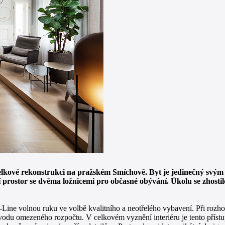
o celkové rekonstrukci na pražském Smíchově. Byt je jedinečný s
ní prostor se dvěma ložnicemi pro občasné obývání. Úkolu se zhosti
ine volnou ruku ve volbě kvalitního a neotřelého vybavení. Při rozhod
vodu omezeného rozpočtu. V celkovém vyznění interiéru je tento příst