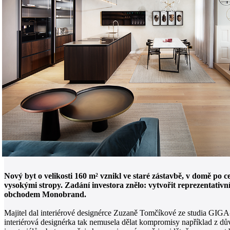
Nový byt o velikosti 160 m² vznikl ve staré zástavbě, v domě p
vysokými stropy. Zadání investora znělo: vytvořit reprezentativ
obchodem Monobrand.
Majitel dal interiérové designérce Zuzaně Tomčíkové ze studia GIGA-L
interiérová designérka tak nemusela dělat kompromisy například z dů