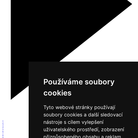
Používáme soubory
cookies
Tyto webové stránky používají
soubory cookies a další sledovací
nástroje s cílem vylepšení
1
2
3
4
uživatelského prostředí, zobrazení
5
6
7
přizpůsobeného obsahu a reklam,
8
9