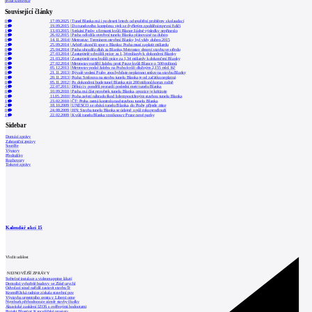
přidat komentář
Související články
0
17.09.2025
|
Tunel Blanka má i po deseti letech od spuštění problémy s kolaudací
0
19.09.2015
|
Do tunelového komplexu vjeli se čtyřletým zpožděním první řidiči
1
13.03.2015
|
Setkání Prahy s firmami kvůli Blance žádné výsledky nepřineslo
0
26.02.2015
|
Praha odložila otevření tunelu Blanka plánované na duben
0
14.11.2014
|
Metrostav: Termínem otevření Blanky byl vždy duben 2015
3
25.09.2014
|
Arbitři ukončili spor o Blanku: Praha musí zaplatit miliardu
0
25.04.2014
|
Praha uhradila dluh za Blanku, Metrostav obnoví stavbu ve středu
0
27.03.2014
|
Zastupitelé schválili práce za 1,34 miliardy k dokončení Blanky
0
21.03.2014
|
Zastupitelé neschválili práce za 1,34 miliardy k dokončení Blanky
0
27.02.2014
|
Metrostav rozšířil žalobu proti Praze kvůli Blance o 500 milionů
0
05.12.2013
|
Metrostav podal žalobu na Prahu kvůli dlužným 2,155 mld. Kč
0
21.11.2013
|
Bývalé vedení Prahy zpochybňuje neplatnost smluv na stavbu Blanky
0
20.11.2013
|
Praha: Smlouva na stavbu tunelu Blanka je od začátku neplatná
0
05.11.2012
|
Po dokončení bude tunel Blanka stát 200 milionů korun ročně
4
22.07.2011
|
Dělníci v pondělí prorazili poslední metr tunelu Blanka
0
10.09.2010
|
Praha má část prověrek tunelu Blanka, opozice je kritizuje
0
11.05.2010
|
Praha zajistí náhradu škod lidem postiženým stavbou tunelu Blanka
1
23.02.2010
|
ČT: Praha nemá kontrolu nad stavbou tunelu Blanka
2
18.10.2009
|
UNESCO se obává tunelu Blanka, do Prahy přijede mise
0
24.08.2009
|
HN: Stavba tunelu Blanka se údajně o půl roku prodlouží
1
22.02.2009
|
Kvůli tunelu Blanka vzniknou v Praze nové parky
Sidebar
Domácí zprávy
Zahraniční zprávy
Soutěže
Výstavy
Přednášky
Rozhovory
Tiskové zprávy
Kalendář akcí
15
Vložit událost
NEJNOVĚJŠÍ ZPRÁVY
Světelné instalace a videomapping lákají
Demolici vyhořelé budovy ve Zlíně urychl
Odvolací soud nařídil zastavit stavbu Tr
Kroměřížská radnice získala stavební pov
Výstavba urgentního centra v Liberci ome
Nymburk přehodnocuje záměr stavby školky
Akustické zasklení IZOS s ověřenými hodnotami
Projekt Blueriot: Kancelářské prostory