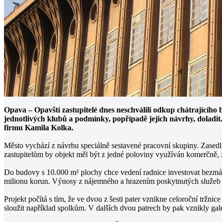
Opava – Opavští zastupitelé dnes neschválili odkup chátrajícího
jednotlivých klubů a podmínky, popřípadě jejich návrhy, doladit
firmu Kamila Kolka.
Město vychází z návrhu speciálně sestavené pracovní skupiny. Zasedli 
zastupitelům by objekt měl být z jedné poloviny využíván komerčně, 
Do budovy s 10.000 m² plochy chce vedení radnice investovat bezmál
milionu korun. Výnosy z nájemného a hrazením poskytnutých služeb b
Projekt počítá s tím, že ve dvou z šesti pater vznikne celoroční tržni
sloužit například spolkům. V dalších dvou patrech by pak vznikly galer