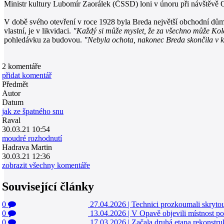
Ministr kultury Lubomír Zaorálek (ČSSD) loni v únoru při návštěvě Op
V době svého otevření v roce 1928 byla Breda největší obchodní dům 
vlastní, je v likvidaci.
"Každý si může myslet, že za všechno může Kole
pohledávku za budovou.
"Nebyla ochota, nakonec Breda skončila v 
2
komentáře
přidat komentář
Předmět
Autor
Datum
jak ze špatného snu
Raval
30.03.21 10:54
moudré rozhodnutí
Hadrava Martin
30.03.21 12:36
zobrazit všechny komentáře
Související články
0
27.04.2026
|
Technici prozkoumali skryto
0
13.04.2026
|
V Opavě objevili místnost
0
17.03.2026
|
Začala druhá etapa rekonstr