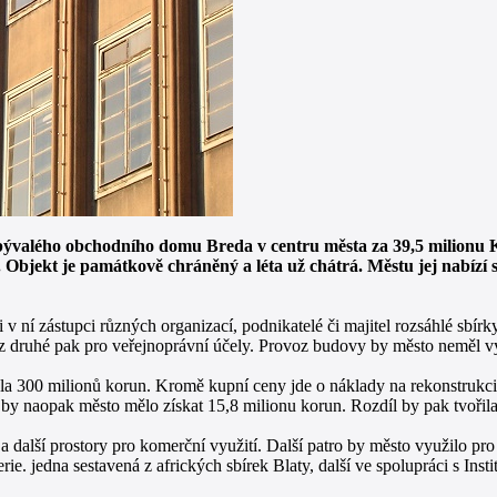
 bývalého obchodního domu Breda v centru města za 39,5 milionu K
. Objekt je památkově chráněný a léta už chátrá. Městu jej nabízí
v ní zástupci různých organizací, podnikatelé či majitel rozsáhlé sbírky
z druhé pak pro veřejnoprávní účely. Provoz budovy by město neměl vý
a 300 milionů korun. Kromě kupní ceny jde o náklady na rekonstrukci 
y naopak město mělo získat 15,8 milionu korun. Rozdíl by pak tvořil
ce a další prostory pro komerční využití. Další patro by město využilo p
ie. jedna sestavená z afrických sbírek Blaty, další ve spolupráci s Insti