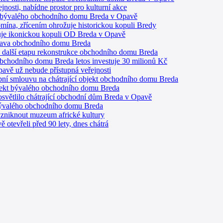
nosti, nabídne prostor pro kulturní akce
na bývalého obchodního domu Breda v Opavě
ína, zřícením ohrožuje historickou kopuli Bredy
uje ikonickou kopuli OD Breda v Opavě
rava obchodního domu Breda
e další etapu rekonstrukce obchodního domu Breda
bchodního domu Breda letos investuje 30 milionů Kč
avě už nebude přístupná veřejnosti
ní smlouvu na chátrající objekt obchodního domu Breda
bjekt bývalého obchodního domu Breda
světlilo chátrající obchodní dům Breda v Opavě
bývalého obchodního domu Breda
zniknout muzeum africké kultury
tevřeli před 90 lety, dnes chátrá