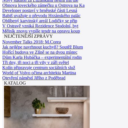
Nový stadion za Lužánkami nesmí mít dle
Obnova loveckého zámečku u Ostrova na Ka
Developer postaví v brněnské části Lesná
Babiš uvažuje o převodu Hrzánského palác
Oblíbený karvinský areál Lodičky se přip
V Ostravě vzniká Rezidence Stodolní, byt
Mělník znovu vypíše tendr na opravu koup
NEJČTENĚJŠÍ ZPRÁVY
November Talks 2018: M.Corea
Jak nejlépe navrhnout kuchyň? Soutěž Blum
Hořící budova ve Zlíně se na dvou místec
Dům Karla Hubáčka – experimentální rodin
Tři dny, tři noci a tři vily v záři světel
Kolín připravuje centrum sociálních služ
World of Volvo očima architekta Martina
Otevření náměstí Jiřího z Poděbrad
KATALOG