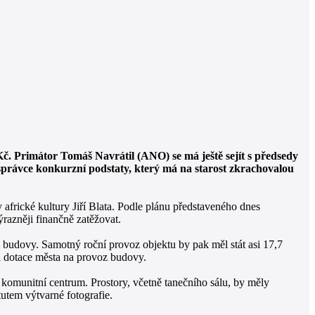
č. Primátor Tomáš Navrátil (ANO) se má ještě sejít s předsedy
 správce konkurzní podstaty, který má na starost zkrachovalou
 africké kultury Jiří Blata. Podle plánu představeného dnes
razněji finančně zatěžovat.
budovy. Samotný roční provoz objektu by pak měl stát asi 17,7
a dotace města na provoz budovy.
ro komunitní centrum. Prostory, včetně tanečního sálu, by měly
tutem výtvarné fotografie.