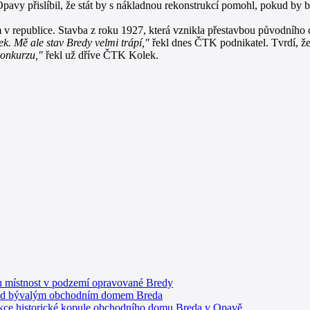
avy přislíbil, že stát by s nákladnou rekonstrukcí pomohl, pokud by bud
v republice. Stavba z roku 1927, která vznikla přestavbou původního 
k. Mě ale stav Bredy velmi trápí,"
řekl dnes ČTK podnikatel. Tvrdí, že 
konkurzu,"
řekl už dříve ČTK Kolek.
u místnost v podzemí opravované Bredy
 pod bývalým obchodním domem Breda
ukce historické kopule obchodního domu Breda v Opavě