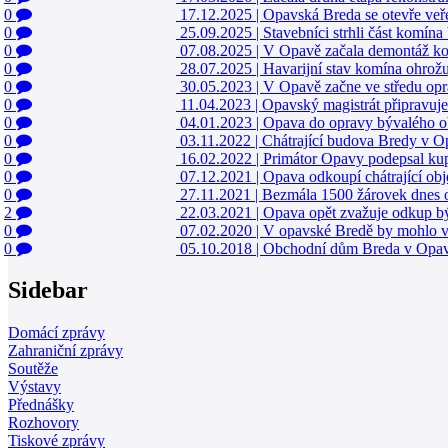
0
17.12.2025
|
Opavská Breda se otevře veřej
0
25.09.2025
|
Stavebníci strhli část komí
0
07.08.2025
|
V Opavě začala demontáž kom
0
28.07.2025
|
Havarijní stav komína ohrož
0
30.05.2023
|
V Opavě začne ve středu op
0
11.04.2023
|
Opavský magistrát připravuj
0
04.01.2023
|
Opava do opravy bývalého o
0
03.11.2022
|
Chátrající budova Bredy v Op
0
16.02.2022
|
Primátor Opavy podepsal kup
0
07.12.2021
|
Opava odkoupí chátrající o
0
27.11.2021
|
Bezmála 1500 žárovek dnes o
2
22.03.2021
|
Opava opět zvažuje odkup 
0
07.02.2020
|
V opavské Bredě by mohlo v
0
05.10.2018
|
Obchodní dům Breda v Opavě o
Sidebar
Domácí zprávy
Zahraniční zprávy
Soutěže
Výstavy
Přednášky
Rozhovory
Tiskové zprávy