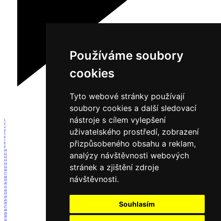
Používáme soubory
cookies
Tyto webové stránky používají
soubory cookies a další sledovací
nástroje s cílem vylepšení
1
2
3
uživatelského prostředí, zobrazení
4
5
6
7
přizpůsobeného obsahu a reklam,
8
9
10
analýzy návštěvnosti webových
11
12
13
14
stránek a zjištění zdroje
15
16
17
návštěvnosti.
18
19
20
21
22
23
24
25
Souhlasím
26
27
28
29
30
31