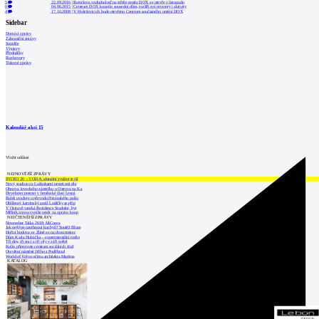
5
22.09.2016
|
Rajnišova vzducholoď na střeše centra DOX se otevře v listopadu
0
04.06.2015
|
Centrum DOX koupilo sousední dům, rozšíří své prostory i aktivity
4
17.10.2008
|
V Holešovicích bude otevřeno Centrum současného umění DOX
Sidebar
Domácí zprávy
Zahraniční zprávy
Soutěže
Výstavy
Přednášky
Rozhovory
Tiskové zprávy
Kalendář akcí
15
Vložit událost
NEJNOVĚJŠÍ ZPRÁVY
INTRO 30 – VODA: aktuální vydání je již
Nový stadion za Lužánkami nesmí mít dle
Obnova loveckého zámečku u Ostrova na Ka
Developer postaví v brněnské části Lesná
Babiš uvažuje o převodu Hrzánského palác
Oblíbený karvinský areál Lodičky se přip
V Ostravě vzniká Rezidence Stodolní, byt
Mělník znovu vypíše tendr na opravu koup
NEJČTENĚJŠÍ ZPRÁVY
November Talks 2018: M.Corea
Jak nejlépe navrhnout kuchyň? Soutěž Blum
Hořící budova ve Zlíně se na dvou místec
Dům Karla Hubáčka – experimentální rodin
Tři dny, tři noci a tři vily v záři světel
Kolín připravuje centrum sociálních služ
Otevření náměstí Jiřího z Poděbrad
World of Volvo očima architekta Martina
KATALOG