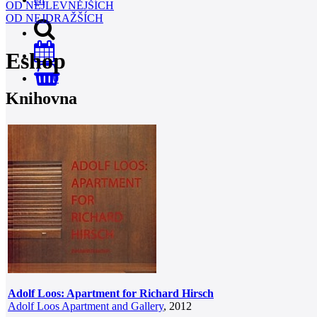
OD NEJLEVNĚJŠÍCH
OD NEJDRAŽŠÍCH
Eshop
0
Knihovna
Adolf Loos: Apartment for Richard Hirsch
Adolf Loos Apartment and Gallery
, 2012