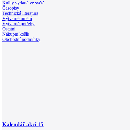
Knihy vydané ve světě
Časopisy
Technická literatura
Výtvarné umění
Výtvarné potřeby
Ostatní
Nákupní košík
Obchodní podmínky
Kalendář akcí
15