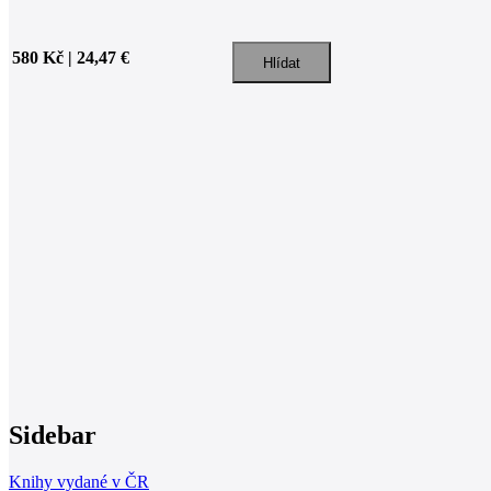
580 Kč | 24,47 €
Sidebar
Knihy vydané v ČR