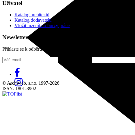
Uživatel
Katalog architektů
Katalog dodavatelů
Vložit inzerát do burzy práce
Newsletter
Přihlaste se k odběru našeho pravidelného týdenního newsletteru:
Fill in „nospam“
© Archiweb, s.r.o. 1997-2026
ISSN: 1801-3902