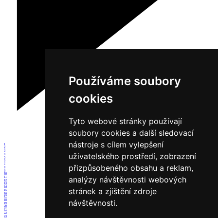
Používáme soubory
cookies
Tyto webové stránky používají
soubory cookies a další sledovací
nástroje s cílem vylepšení
1
2
3
uživatelského prostředí, zobrazení
4
5
6
7
přizpůsobeného obsahu a reklam,
8
9
10
analýzy návštěvnosti webových
11
12
13
14
stránek a zjištění zdroje
15
16
17
18
návštěvnosti.
19
20
21
22
23