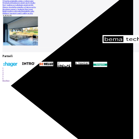
Výstavba urgentního centra v Liberci ome
Nymburk přehodnocuje záměr stavby školky
Nový stadion za Lužánkami nesmí mít dle
Obnova loveckého zámečku u Ostrova na Ka
Developer postaví v brněnské části Lesná
Babiš uvažuje o převodu Hrzánského palác
Oblíbený karvinský areál Lodičky se přip
KATALOG
Partneři
1
2
3
4
5
6
Prev
Next