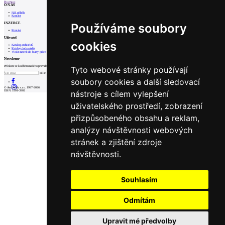
Prev
Next
O NÁS
Náš příběh
Kontakt
INZERCE
Používáme soubory
Kontakt
Uživatel
cookies
Katalog architektů
Katalog dodavatelů
Vložit inzerát do burzy práce
Newsletter
Přihlaste se k odběru našeho pravidelného týdenního newsletteru:
Tyto webové stránky používají
Fill in „nospam“
soubory cookies a další sledovací
© Archiweb, s.r.o. 1997-2026
nástroje s cílem vylepšení
ISSN: 1801-3902
uživatelského prostředí, zobrazení
přizpůsobeného obsahu a reklam,
analýzy návštěvnosti webových
stránek a zjištění zdroje
návštěvnosti.
Souhlasím
Odmítám
Upravit mé předvolby