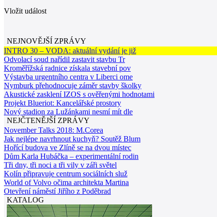
Vložit událost
NEJNOVĚJŠÍ ZPRÁVY
INTRO 30 – VODA: aktuální vydání je již
Odvolací soud nařídil zastavit stavbu Tr
Kroměřížská radnice získala stavební pov
Výstavba urgentního centra v Liberci ome
Nymburk přehodnocuje záměr stavby školky
Akustické zasklení IZOS s ověřenými hodnotami
Projekt Blueriot: Kancelářské prostory
Nový stadion za Lužánkami nesmí mít dle
NEJČTENĚJŠÍ ZPRÁVY
November Talks 2018: M.Corea
Jak nejlépe navrhnout kuchyň? Soutěž Blum
Hořící budova ve Zlíně se na dvou místec
Dům Karla Hubáčka – experimentální rodin
Tři dny, tři noci a tři vily v záři světel
Kolín připravuje centrum sociálních služ
World of Volvo očima architekta Martina
Otevření náměstí Jiřího z Poděbrad
KATALOG