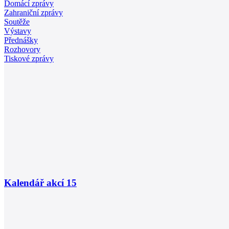
Domácí zprávy
Zahraniční zprávy
Soutěže
Výstavy
Přednášky
Rozhovory
Tiskové zprávy
Kalendář akcí
15