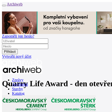
Archiweb
Zapoměli jste heslo?
Vytvořit nový účet
Zprávy
Quarry Life Award - den otevř
Architekti
Stavby
Katalog
E-shop
Burza práce
157
en