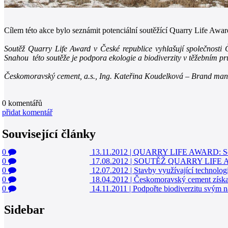
Cílem této akce bylo seznámit potenciální soutěžící Quarry Life Awar
Soutěž Quarry Life Award v České republice vyhlašují společnosti
Snahou této soutěže je podpora ekologie a biodiverzity v těžebním p
Českomoravský cement, a.s., Ing. Kateřina Koudelková – Brand ma
0
komentářů
přidat komentář
Související články
0
13.11.2012
|
QUARRY LIFE AWARD: Seznamt
0
17.08.2012
|
SOUTĚŽ QUARRY LIFE AWARD:
0
12.07.2012
|
Stavby využívající technologi
0
18.04.2012
|
Českomoravský cement získa
0
14.11.2011
|
Podpořte biodiverzitu svým 
Sidebar