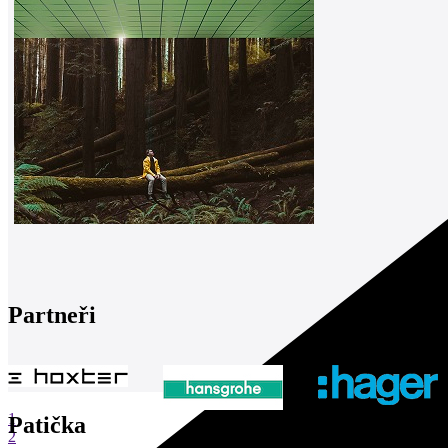
Partneři
1
Patička
2