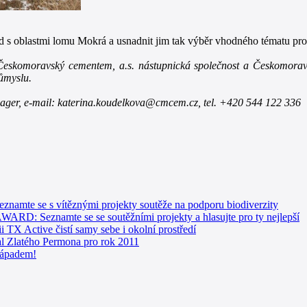
d s oblastmi lomu Mokrá a usnadnit jim tak výběr vhodného tématu pro 
 Českomoravský cementem, a.s. nástupnická společnost a Českomoravsk
růmyslu.
nager,
e-mail: katerina.koudelkova@cmcem.cz, tel. +420 544 122 336
e se s vítěznými projekty soutěže na podporu biodiverzity
 Seznamte se se soutěžními projekty a hlasujte pro ty nejlepší
i TX Active čistí samy sebe i okolní prostředí
l Zlatého Permona pro rok 2011
nápadem!