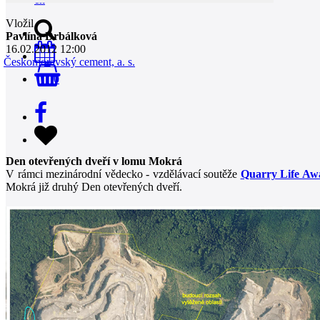
Vložil
Pavlína Drbálková
16.02.2012 12:00
Českomoravský cement, a. s.
0
Den otevřených dveří v lomu Mokrá
V rámci mezinárodní vědecko - vzdělávací soutěže
Quarry Life Aw
Mokrá již druhý Den otevřených dveří.