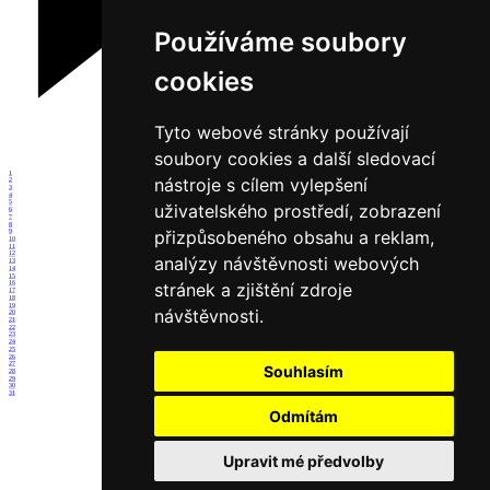
Používáme soubory
cookies
Tyto webové stránky používají
soubory cookies a další sledovací
1
nástroje s cílem vylepšení
2
3
4
5
uživatelského prostředí, zobrazení
6
7
8
přizpůsobeného obsahu a reklam,
9
10
11
12
analýzy návštěvnosti webových
13
14
15
stránek a zjištění zdroje
16
17
18
19
návštěvnosti.
20
21
22
23
24
25
26
27
Souhlasím
28
29
30
31
Odmítám
Upravit mé předvolby