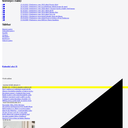
Související články
0
15.03.2022
|
Pritzkerovu cenu 2022 získal Francis Kéré
0
16.03.2021
|
Pritzkerovu cenu za architekturu získali lacaton & vassal
0
03.03.2020
|
Pritzkerovu cenu 2020 získaly Yvonne Farrell a Shelley McNamara
3
01.03.2017
|
Pritzkerovu cenu 2017 získali RCR
0
25.03.2014
|
Pritzkerovu cenu 2014 získal Shigeru Ban
0
17.03.2013
|
Pritzkerovu cenu 2013 získal Toyo Ito
2
28.03.2011
|
Pritzkerovu cenu získal Eduardo Souto de Moura
0
29.03.2010
|
Pritzkerovu cenu získali Kazuyo Sejima a Ryue Nishizawa
1
13.04.2009
|
Pritzkerova cena 2009 pro Petera Zumthora
Sidebar
Domácí zprávy
Zahraniční zprávy
Soutěže
Výstavy
Přednášky
Rozhovory
Tiskové zprávy
Kalendář akcí
15
Vložit událost
NEJNOVĚJŠÍ ZPRÁVY
INTRO 30 – VODA: aktuální vydání je již
Nový stadion za Lužánkami nesmí mít dle
Obnova loveckého zámečku u Ostrova na Ka
Developer postaví v brněnské části Lesná
Babiš uvažuje o převodu Hrzánského palác
Oblíbený karvinský areál Lodičky se přip
V Ostravě vzniká Rezidence Stodolní, byt
Mělník znovu vypíše tendr na opravu koup
NEJČTENĚJŠÍ ZPRÁVY
November Talks 2018: M.Corea
Jak nejlépe navrhnout kuchyň? Soutěž Blum
Hořící budova ve Zlíně se na dvou místec
Dům Karla Hubáčka – experimentální rodin
Tři dny, tři noci a tři vily v záři světel
Kolín připravuje centrum sociálních služ
Otevření náměstí Jiřího z Poděbrad
World of Volvo očima architekta Martina
KATALOG