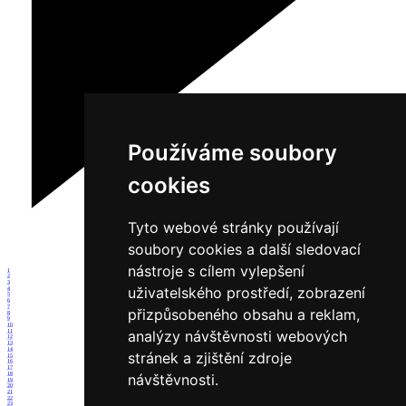
Používáme soubory
cookies
Tyto webové stránky používají
soubory cookies a další sledovací
nástroje s cílem vylepšení
1
2
3
uživatelského prostředí, zobrazení
4
5
6
7
přizpůsobeného obsahu a reklam,
8
9
10
analýzy návštěvnosti webových
11
12
13
14
stránek a zjištění zdroje
15
16
17
18
návštěvnosti.
19
20
21
22
23