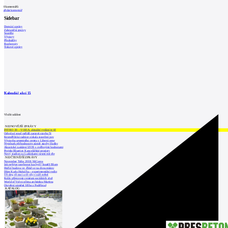
0
komentářů
přidat komentář
Sidebar
Domácí zprávy
Zahraniční zprávy
Soutěže
Výstavy
Přednášky
Rozhovory
Tiskové zprávy
Kalendář akcí
15
Vložit událost
NEJNOVĚJŠÍ ZPRÁVY
INTRO 30 – VODA: aktuální vydání je již
Odvolací soud nařídil zastavit stavbu Tr
Kroměřížská radnice získala stavební pov
Výstavba urgentního centra v Liberci ome
Nymburk přehodnocuje záměr stavby školky
Akustické zasklení IZOS s ověřenými hodnotami
Projekt Blueriot: Kancelářské prostory
Nový stadion za Lužánkami nesmí mít dle
NEJČTENĚJŠÍ ZPRÁVY
November Talks 2018: M.Corea
Jak nejlépe navrhnout kuchyň? Soutěž Blum
Hořící budova ve Zlíně se na dvou místec
Dům Karla Hubáčka – experimentální rodin
Tři dny, tři noci a tři vily v záři světel
Kolín připravuje centrum sociálních služ
World of Volvo očima architekta Martina
Otevření náměstí Jiřího z Poděbrad
KATALOG