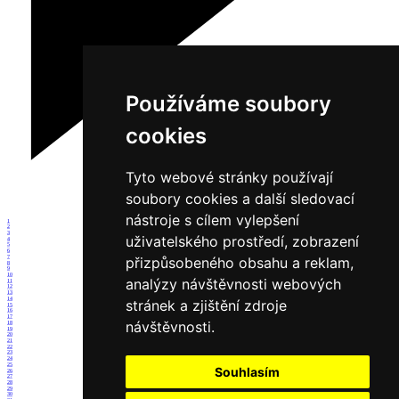
Používáme soubory
cookies
Tyto webové stránky používají
soubory cookies a další sledovací
nástroje s cílem vylepšení
1
2
3
uživatelského prostředí, zobrazení
4
5
6
7
přizpůsobeného obsahu a reklam,
8
9
10
analýzy návštěvnosti webových
11
12
13
14
stránek a zjištění zdroje
15
16
17
návštěvnosti.
18
19
20
21
22
23
24
25
Souhlasím
26
27
28
29
30