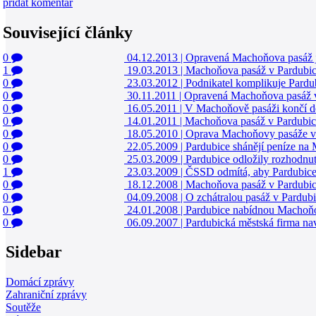
přidat komentář
Související články
0
04.12.2013
|
Opravená Machoňova pasáž j
1
19.03.2013
|
Machoňova pasáž v Pardubicí
0
23.03.2012
|
Podnikatel komplikuje Pardub
0
30.11.2011
|
Opravená Machoňova pasáž v 
0
16.05.2011
|
V Machoňově pasáži končí d
0
14.01.2011
|
Machoňova pasáž v Pardubicí
0
18.05.2010
|
Oprava Machoňovy pasáže v 
0
22.05.2009
|
Pardubice shánějí peníze na
0
25.03.2009
|
Pardubice odložily rozhodnut
1
23.03.2009
|
ČSSD odmítá, aby Pardubic
0
18.12.2008
|
Machoňova pasáž v Pardubic
0
04.09.2008
|
O zchátralou pasáž v Pardub
0
24.01.2008
|
Pardubice nabídnou Machoňov
0
06.09.2007
|
Pardubická městská firma nav
Sidebar
Domácí zprávy
Zahraniční zprávy
Soutěže