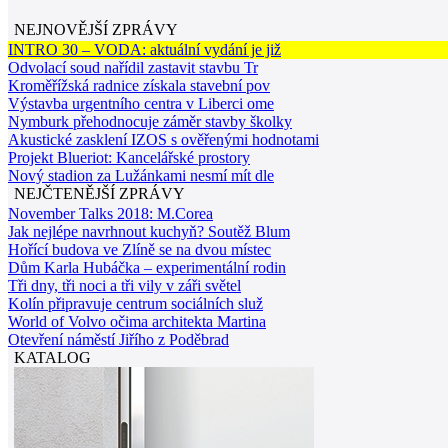
NEJNOVĚJŠÍ ZPRÁVY
INTRO 30 – VODA: aktuální vydání je již
Odvolací soud nařídil zastavit stavbu Tr
Kroměřížská radnice získala stavební pov
Výstavba urgentního centra v Liberci ome
Nymburk přehodnocuje záměr stavby školky
Akustické zasklení IZOS s ověřenými hodnotami
Projekt Blueriot: Kancelářské prostory
Nový stadion za Lužánkami nesmí mít dle
NEJČTENĚJŠÍ ZPRÁVY
November Talks 2018: M.Corea
Jak nejlépe navrhnout kuchyň? Soutěž Blum
Hořící budova ve Zlíně se na dvou místec
Dům Karla Hubáčka – experimentální rodin
Tři dny, tři noci a tři vily v záři světel
Kolín připravuje centrum sociálních služ
World of Volvo očima architekta Martina
Otevření náměstí Jiřího z Poděbrad
KATALOG