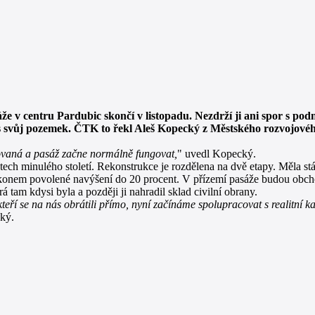
v centru Pardubic skončí v listopadu. Nezdrží ji ani spor s pod
řes svůj pozemek. ČTK to řekl Aleš Kopecký z Městského rozvojové
ovaná a pasáž začne normálně fungovat,
" uvedl Kopecký.
ch minulého století. Rekonstrukce je rozdělena na dvě etapy. Měla stá
onem povolené navýšení do 20 procent. V přízemí pasáže budou obcho
á tam kdysi byla a později ji nahradil sklad civilní obrany.
teří se na nás obrátili přímo, nyní začínáme spolupracovat s realitní 
ký.