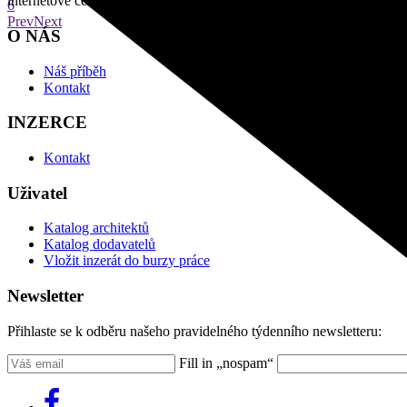
internetové centrum architektury
6
Prev
Next
O NÁS
Náš příběh
Kontakt
INZERCE
Kontakt
Uživatel
Katalog architektů
Katalog dodavatelů
Vložit inzerát do burzy práce
Newsletter
Přihlaste se k odběru našeho pravidelného týdenního newsletteru:
Fill in „nospam“