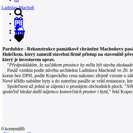
Ladislav Machoň
0
Pardubice - Rekonstrukce památkově chráněné Machoňovy pasáže 
Holečkem, který zamezil stavební firmě přístup na staveniště p
který je investorem oprav.
"
Předpokládám, že začátkem prosince by měla být stavba zkolaud
Pasáž vznikla podle návrhu architekta Ladislava Machoně ve 20. lete
korun bez DPH, podle Kopeckého cena nakonec zřejmě vzroste o zák
Nové křídlo nabídne byty a do suterénu pasáže se vrátí restaurace, kter
Společnost už jedná se zájemci o pronájem obchodních ploch. "
Něk
společně hledat další nájemce komerčních prostor i bytů,
" řekl Kopec
0
komentářů