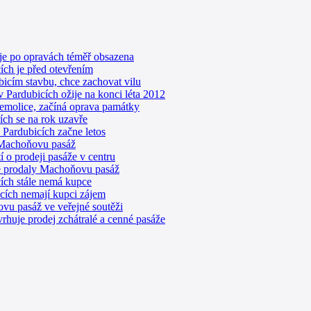
e po opravách téměř obsazena
ch je před otevřením
icím stavbu, chce zachovat vilu
Pardubicích ožije na konci léta 2012
emolice, začíná oprava památky
ch se na rok uzavře
Pardubicích začne letos
 Machoňovu pasáž
í o prodeji pasáže v centru
e prodaly Machoňovu pasáž
ích stále nemá kupce
icích nemají kupci zájem
u pasáž ve veřejné soutěži
rhuje prodej zchátralé a cenné pasáže