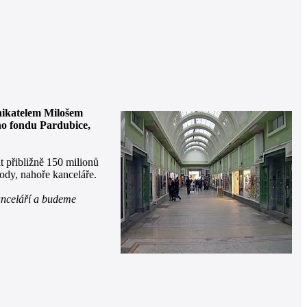
nikatelem Milošem
ho fondu Pardubice,
t přibližně 150 milionů
dy, nahoře kanceláře.
kanceláří a budeme