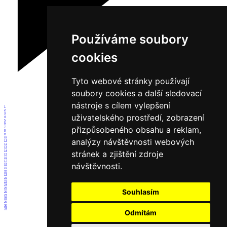
Používáme soubory
cookies
Tyto webové stránky používají
soubory cookies a další sledovací
nástroje s cílem vylepšení
1
2
3
uživatelského prostředí, zobrazení
4
5
6
přizpůsobeného obsahu a reklam,
7
8
9
10
analýzy návštěvnosti webových
11
12
13
14
stránek a zjištění zdroje
15
16
17
návštěvnosti.
18
19
20
21
22
23
24
25
Souhlasím
26
27
28
29
30
31
Odmítám