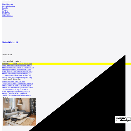
Domácí zprávy
Zahraniční zprávy
Soutěže
Výstavy
Přednášky
Rozhovory
Tiskové zprávy
Kalendář akcí
15
Vložit událost
NEJNOVĚJŠÍ ZPRÁVY
INTRO 30 – VODA: aktuální vydání je již
Nový stadion za Lužánkami nesmí mít dle
Obnova loveckého zámečku u Ostrova na Ka
Developer postaví v brněnské části Lesná
Babiš uvažuje o převodu Hrzánského palác
Oblíbený karvinský areál Lodičky se přip
V Ostravě vzniká Rezidence Stodolní, byt
Mělník znovu vypíše tendr na opravu koup
NEJČTENĚJŠÍ ZPRÁVY
November Talks 2018: M.Corea
Jak nejlépe navrhnout kuchyň? Soutěž Blum
Hořící budova ve Zlíně se na dvou místec
Dům Karla Hubáčka – experimentální rodin
Tři dny, tři noci a tři vily v záři světel
Kolín připravuje centrum sociálních služ
Otevření náměstí Jiřího z Poděbrad
World of Volvo očima architekta Martina
KATALOG