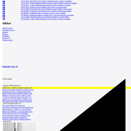
0
29.07.2011
|
Před 45 lety byl položen základní kámen vysílače na Ještědu
0
15.07.2011
|
České Radiokomunikace začaly opravovat plášť vysílače na Ještědu
0
02.02.2011
|
České Radikomunikace hledají nového nájemce pro Ještěd
0
29.07.2010
|
Jednání o koupi Ještědu opět uvázla na mrtvém bodě
0
08.07.2009
|
Liberecký kraj zastavil jednání o koupi Ještědu, nemá peníze
0
26.08.2008
|
Zastupitelé Libereckého kraje schválili záměr koupě Ještědu
0
09.08.2007
|
Radiokomunikace nezískají grant na opravu Ještědu
0
07.08.2007
|
Radiokomunikace o Ještěd stojí, s opravou restaurace nepočítají
0
24.11.2006
|
Radiokomunikace už nebudou potřebovat vysílač Ještěd
1
24.04.2006
|
České radiokomunikace zvažují prodej vysílače na Ještědu
Sidebar
Domácí zprávy
Zahraniční zprávy
Soutěže
Výstavy
Přednášky
Rozhovory
Tiskové zprávy
Kalendář akcí
15
Vložit událost
NEJNOVĚJŠÍ ZPRÁVY
INTRO 30 – VODA: aktuální vydání je již
Obnova loveckého zámečku u Ostrova na Ka
Developer postaví v brněnské části Lesná
Babiš uvažuje o převodu Hrzánského palác
Oblíbený karvinský areál Lodičky se přip
V Ostravě vzniká Rezidence Stodolní, byt
Mělník znovu vypíše tendr na opravu koup
Renesanční letohrádek v České Lípě převz
NEJČTENĚJŠÍ ZPRÁVY
November Talks 2018: M.Corea
Jak nejlépe navrhnout kuchyň? Soutěž Blum
Hořící budova ve Zlíně se na dvou místec
Dům Karla Hubáčka – experimentální rodin
Tři dny, tři noci a tři vily v záři světel
Kolín připravuje centrum sociálních služ
Otevření náměstí Jiřího z Poděbrad
World of Volvo očima architekta Martina
KATALOG