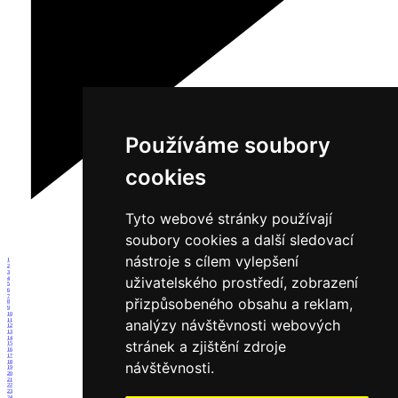
Používáme soubory
cookies
Tyto webové stránky používají
soubory cookies a další sledovací
nástroje s cílem vylepšení
1
2
3
uživatelského prostředí, zobrazení
4
5
6
7
přizpůsobeného obsahu a reklam,
8
9
10
analýzy návštěvnosti webových
11
12
13
14
stránek a zjištění zdroje
15
16
17
18
návštěvnosti.
19
20
21
22
23
24