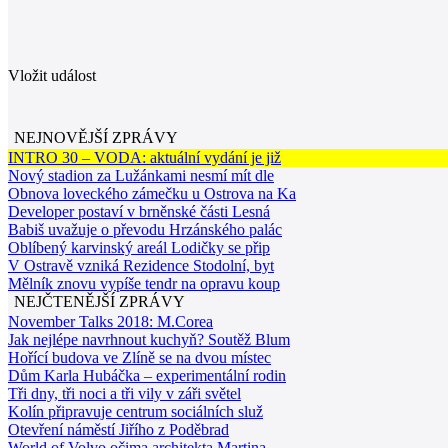
Vložit událost
NEJNOVĚJŠÍ ZPRÁVY
INTRO 30 – VODA: aktuální vydání je již
Nový stadion za Lužánkami nesmí mít dle
Obnova loveckého zámečku u Ostrova na Ka
Developer postaví v brněnské části Lesná
Babiš uvažuje o převodu Hrzánského palác
Oblíbený karvinský areál Lodičky se přip
V Ostravě vzniká Rezidence Stodolní, byt
Mělník znovu vypíše tendr na opravu koup
NEJČTENĚJŠÍ ZPRÁVY
November Talks 2018: M.Corea
Jak nejlépe navrhnout kuchyň? Soutěž Blum
Hořící budova ve Zlíně se na dvou místec
Dům Karla Hubáčka – experimentální rodin
Tři dny, tři noci a tři vily v záři světel
Kolín připravuje centrum sociálních služ
Otevření náměstí Jiřího z Poděbrad
World of Volvo očima architekta Martina