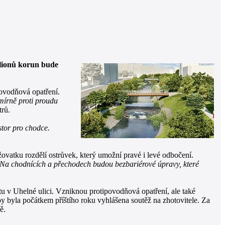
ilionů korun bude
povodňová opatření.
mírně proti proudu
trů.
tor pro chodce.
žovatku rozdělí ostrůvek, který umožní pravé i levé odbočení.
Na chodnících a přechodech budou bezbariérové úpravy, které
stu v Uhelné ulici. Vzniknou protipovodňová opatření, ale také
y byla počátkem příštího roku vyhlášena soutěž na zhotovitele. Za
ě.