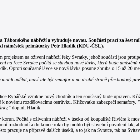
 a Táborského nábřeží a vybuduje novou. Součástí prací za šest m
řekl náměstek primátorky Petr Hladík (KDU-ČSL).
m projektem na oživení nábřeží řeky Svratky, jehož součástí jsou proti
í na řece Svratce počítá se stavbou nové lávky, která bude umístěná 
dík. Oproti současné lávce se nová lávka posune zhruba o 15 až 20 me
mohli udělat, musí zde být semafor a na druhé straně přechodový pros
ě ulice Rybářské vznikne nový chodník a ten současný bude upraven. Kři
ávě k novému rozdělovacímu ostrůvku. Křižovatku zabezpečí semafory.
"
árky,"
doplnil Hladík.
dy korun. Počítá s oživením nábřeží v úseku od koupaliště Riviéra k mo
mní rozhodnutí a do konce roku by mohlo být stavební povolení tak, ab
to pracuje na přípravě dalších úseků, a to jak na Svratce, tak na Svitav