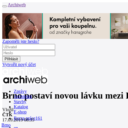
Archiweb
Zapoměli jste heslo?
Vytvořit nový účet
Zprávy
Brno postaví novou lávku mezi
Architekti
Stavby
Katalog
Vložil
E-shop
ČTK
Burza práce
161
17.09.2019 08:35
Brno
en