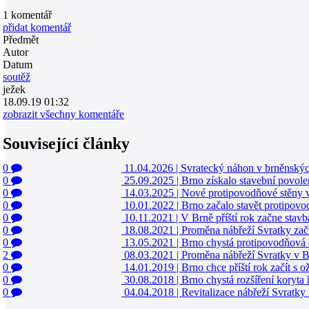
1
komentář
přidat komentář
Předmět
Autor
Datum
soutěž
ježek
18.09.19 01:32
zobrazit všechny komentáře
Související články
0
11.04.2026
|
Svratecký náhon v brněnskýc
0
25.09.2025
|
Brno získalo stavební povole
0
14.03.2025
|
Nové protipovodňové stěny v 
0
10.01.2022
|
Brno začalo stavět protipovo
0
10.11.2021
|
V Brně příští rok začne stav
0
18.08.2021
|
Proměna nábřeží Svratky začn
0
13.05.2021
|
Brno chystá protipovodňová o
2
08.03.2021
|
Proměna nábřeží Svratky v B
0
14.01.2019
|
Brno chce příští rok začít s 
0
30.08.2018
|
Brno chystá rozšíření koryta 
0
04.04.2018
|
Revitalizace nábřeží Svratky