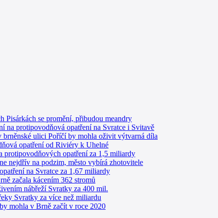
h Pisárkách se promění, přibudou meandry
ní na protipovodňová opatření na Svratce i Svitavě
brněnské ulici Poříčí by mohla oživit výtvarná díla
dňová opatření od Riviéry k Uhelné
ba protipovodňových opatření za 1,5 miliardy
e nejdřív na podzim, město vybírá zhotovitele
patření na Svratce za 1,67 miliardy
rně začala kácením 362 stromů
oživením nábřeží Svratky za 400 mil.
řeky Svratky za více než miliardu
 by mohla v Brně začít v roce 2020