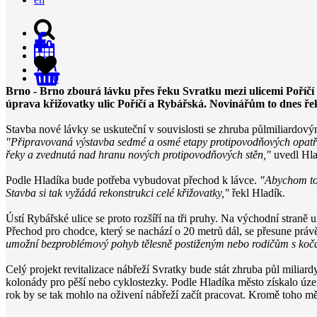
0
Brno - Brno zbourá lávku přes řeku Svratku mezi ulicemi Poříčí
úprava křižovatky ulic Poříčí a Rybářská. Novinářům to dnes 
Stavba nové lávky se uskuteční v souvislosti se zhruba půlmiliardový
"Připravovaná výstavba sedmé a osmé etapy protipovodňových opatřen
řeky a zvednutá nad hranu nových protipovodňových stěn,"
uvedl Hla
Podle Hladíka bude potřeba vybudovat přechod k lávce.
"Abychom to 
Stavba si tak vyžádá rekonstrukci celé křižovatky,"
řekl Hladík.
Ústí Rybářské ulice se proto rozšíří na tři pruhy. Na východní stran
Přechod pro chodce, který se nachází o 20 metrů dál, se přesune pr
umožní bezproblémový pohyb tělesně postiženým nebo rodičům s koč
Celý projekt revitalizace nábřeží Svratky bude stát zhruba půl miliar
kolonády pro pěší nebo cyklostezky. Podle Hladíka město získalo úze
rok by se tak mohlo na oživení nábřeží začít pracovat. Kromě toho měs