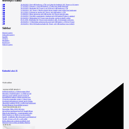
Související články
0
26.06.2023
|
Nejvyšší budovou v ČR je už deset let brněnský AZ Tower se 111 metry
0
27.03.2023
|
Prostory v nejvyšší budově v Česku jsou téměř obsazené
0
26.03.2023
|
Brněnská AZ Tower je už 10 let nejvyšší budovou v ČR
0
12.06.2014
|
AZ Tower v Brně se dostal do top desítky mezi světovými budovami
0
16.12.2012
|
Exkurze na stavbu AZ Tower, nejvyšší budovy v ČR
0
15.08.2012
|
Brno má novou nejvyšší stavbu, AZ Tower roste do nebe
2
25.04.2012
|
Největší z apartmánů v budoucí nejvyšší budově Česka je prodaný
0
02.04.2012
|
Mrakodrap AZ Tower roste do nebe, stavba je téměř v půlce
0
03.11.2011
|
Brněnská AZ Tower roste pomalu k nebi. Je pronajatá z poloviny.
1
20.04.2011
|
V Brně dnes začala stavba nové nejvyšší budovy v ČR AZ Tower
0
18.04.2011
|
Nejvyšší budovou bude AZ Tower, nejvyšší stavbou jsou vysílače
Sidebar
Domácí zprávy
Zahraniční zprávy
Soutěže
Výstavy
Přednášky
Rozhovory
Tiskové zprávy
Kalendář akcí
15
Vložit událost
NEJNOVĚJŠÍ ZPRÁVY
Světelné instalace a videomapping lákají
Demolici vyhořelé budovy ve Zlíně urychl
Odvolací soud nařídil zastavit stavbu Tr
Kroměřížská radnice získala stavební pov
Výstavba urgentního centra v Liberci ome
Nymburk přehodnocuje záměr stavby školky
Akustické zasklení IZOS s ověřenými hodnotami
Projekt Blueriot: Kancelářské prostory
NEJČTENĚJŠÍ ZPRÁVY
November Talks 2018: M.Corea
Jak nejlépe navrhnout kuchyň? Soutěž Blum
Dům Karla Hubáčka – experimentální rodin
Hořící budova ve Zlíně se na dvou místec
Soutěž „Umělecké dílo věnované Lucii Bakešové
Tři dny, tři noci a tři vily v záři světel
Kolín připravuje centrum sociálních služ
World of Volvo očima architekta Martina
KATALOG