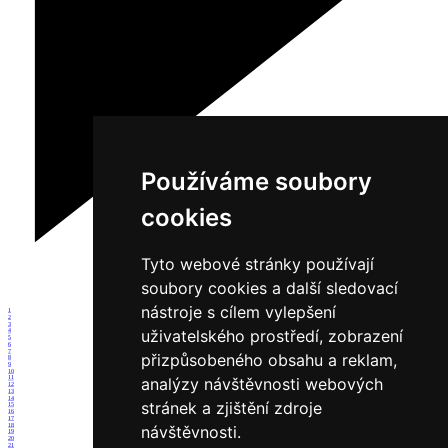
Používáme soubory
cookies
Tyto webové stránky používají
soubory cookies a další sledovací
nástroje s cílem vylepšení
1
2
3
uživatelského prostředí, zobrazení
4
5
6
7
přizpůsobeného obsahu a reklam,
8
9
10
analýzy návštěvnosti webových
11
12
13
14
stránek a zjištění zdroje
15
16
17
18
návštěvnosti.
19
20
21