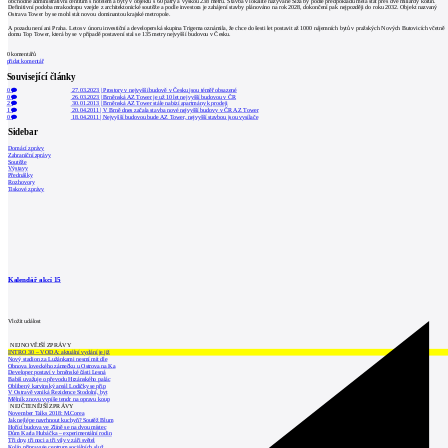
obchodně administrativní centrum s hotelem a byty v objektu s 60 patry a výškou 238 metrů. Stavba v lokalitě nazývané Slza by podle předpokladů měla stát přes dvě miliardy korun.
Definitivní podoba mrakodrapu vzejde z architektonické soutěže a podle investora je zahájení stavby plánováno na rok 2028, dokončení pak nejpozději do roku 2032. Objekt nazvaný
Ostrava Tower by se mohl stát novou dominantou krajské metropole.
A pozadu není ani Praha. Letos v únoru investiční a developerská skupina Trigema oznámila, že chce do šesti let postavit až 1000 nájemních bytů v pražských Nových Butovicích včetně
domu Top Tower, která by se v případě postavení stal se 135 metry nejvyšší budovou v Česku.
0
komentářů
přidat komentář
Související články
0
27.03.2023
|
Prostory v nejvyšší budově v Česku jsou téměř obsazené
0
26.03.2023
|
Brněnská AZ Tower je už 10 let nejvyšší budovou v ČR
2
30.01.2013
|
Brněnská AZ Tower stále nabízí apartmány k prodeji
1
20.04.2011
|
V Brně dnes začala stavba nové nejvyšší budovy v ČR AZ Tower
0
18.04.2011
|
Nejvyšší budovou bude AZ Tower, nejvyšší stavbou jsou vysílače
Sidebar
Domácí zprávy
Zahraniční zprávy
Soutěže
Výstavy
Přednášky
Rozhovory
Tiskové zprávy
Kalendář akcí
15
Vložit událost
NEJNOVĚJŠÍ ZPRÁVY
INTRO 30 – VODA: aktuální vydání je již
Nový stadion za Lužánkami nesmí mít dle
Obnova loveckého zámečku u Ostrova na Ka
Developer postaví v brněnské části Lesná
Babiš uvažuje o převodu Hrzánského palác
Oblíbený karvinský areál Lodičky se přip
V Ostravě vzniká Rezidence Stodolní, byt
Mělník znovu vypíše tendr na opravu koup
NEJČTENĚJŠÍ ZPRÁVY
November Talks 2018: M.Corea
Jak nejlépe navrhnout kuchyň? Soutěž Blum
Hořící budova ve Zlíně se na dvou místec
Dům Karla Hubáčka – experimentální rodin
Tři dny, tři noci a tři vily v záři světel
Kolín připravuje centrum sociálních služ