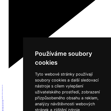
Používáme soubory
cookies
Tyto webové stránky používají
soubory cookies a další sledovací
nástroje s cílem vylepšení
1
2
3
uživatelského prostředí, zobrazení
4
5
6
7
přizpůsobeného obsahu a reklam,
8
9
10
11
analýzy návštěvnosti webových
12
13
14
stránek a zjištění zdroje
15
16