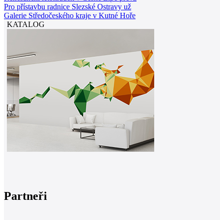
Pro přístavbu radnice Slezské Ostravy už
Galerie Středočeského kraje v Kutné Hoře
KATALOG
Partneři