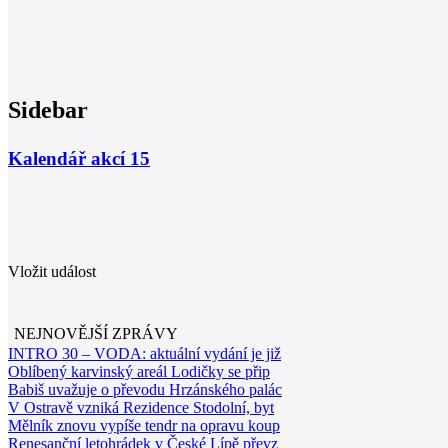
Sidebar
Kalendář akcí
15
Vložit událost
NEJNOVĚJŠÍ ZPRÁVY
INTRO 30 – VODA: aktuální vydání je již
Oblíbený karvinský areál Lodičky se přip
Babiš uvažuje o převodu Hrzánského palác
V Ostravě vzniká Rezidence Stodolní, byt
Mělník znovu vypíše tendr na opravu koup
Renesanční letohrádek v České Lípě převz