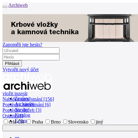
Archiweb
Zapoměli jste heslo?
Vytvořit nový účet
vložit inzerát
Zprávy
Nabídky zaměstnání [156]
Architekti
Poptávky zaměstnání [6]
Stavby
Poptávky služeb [3]
Katalog
Ostatní [1]
E-shop
celá ČR
Praha
Brno
Slovensko
jiný
Burza práce
157
en