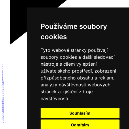
Používáme soubory
cookies
Tyto webové stránky používají
soubory cookies a další sledovací
nástroje s cílem vylepšení
1
2
3
uživatelského prostředí, zobrazení
4
5
6
přizpůsobeného obsahu a reklam,
7
8
9
10
analýzy návštěvnosti webových
11
12
13
14
stránek a zjištění zdroje
15
16
17
návštěvnosti.
18
19
20
21
22
23
24
25
Souhlasím
26
27
28
29
30
31
Odmítám