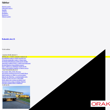
Sidebar
Domácí zprávy
Zahraniční zprávy
Soutěže
Výstavy
Přednášky
Rozhovory
Tiskové zprávy
Kalendář akcí
15
Vložit událost
NEJNOVĚJŠÍ ZPRÁVY
INTRO 30 – VODA: aktuální vydání je již
Kroměřížská radnice získala stavební pov
Výstavba urgentního centra v Liberci ome
Nymburk přehodnocuje záměr stavby školky
Akustické zasklení IZOS s ověřenými hodnotami
Projekt Blueriot: Kancelářské prostory
Nový stadion za Lužánkami nesmí mít dle
Obnova loveckého zámečku u Ostrova na Ka
NEJČTENĚJŠÍ ZPRÁVY
November Talks 2018: M.Corea
Jak nejlépe navrhnout kuchyň? Soutěž Blum
Hořící budova ve Zlíně se na dvou místec
Dům Karla Hubáčka – experimentální rodin
Tři dny, tři noci a tři vily v záři světel
Kolín připravuje centrum sociálních služ
World of Volvo očima architekta Martina
Otevření náměstí Jiřího z Poděbrad
KATALOG