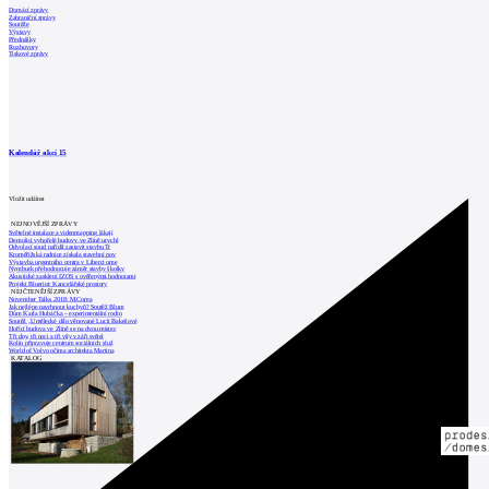
Domácí zprávy
Zahraniční zprávy
Soutěže
Výstavy
Přednášky
Rozhovory
Tiskové zprávy
Kalendář akcí
15
Vložit událost
NEJNOVĚJŠÍ ZPRÁVY
Světelné instalace a videomapping lákají
Demolici vyhořelé budovy ve Zlíně urychl
Odvolací soud nařídil zastavit stavbu Tr
Kroměřížská radnice získala stavební pov
Výstavba urgentního centra v Liberci ome
Nymburk přehodnocuje záměr stavby školky
Akustické zasklení IZOS s ověřenými hodnotami
Projekt Blueriot: Kancelářské prostory
NEJČTENĚJŠÍ ZPRÁVY
November Talks 2018: M.Corea
Jak nejlépe navrhnout kuchyň? Soutěž Blum
Dům Karla Hubáčka – experimentální rodin
Soutěž „Umělecké dílo věnované Lucii Bakešové
Hořící budova ve Zlíně se na dvou místec
Tři dny, tři noci a tři vily v záři světel
Kolín připravuje centrum sociálních služ
World of Volvo očima architekta Martina
KATALOG