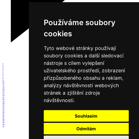
Používáme soubory
cookies
Tyto webové stránky používají
soubory cookies a další sledovací
nástroje s cílem vylepšení
1
2
3
uživatelského prostředí, zobrazení
4
5
6
přizpůsobeného obsahu a reklam,
7
8
9
10
analýzy návštěvnosti webových
11
12
13
stránek a zjištění zdroje
14
15
16
17
návštěvnosti.
18
19
20
21
22
23
24
25
Souhlasím
26
27
28
29
30
31
Odmítám