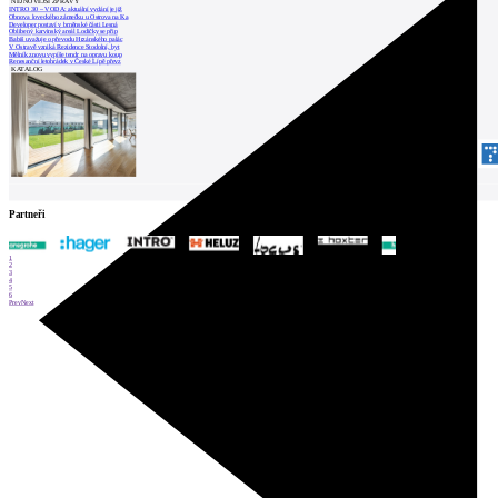
NEJNOVĚJŠÍ ZPRÁVY
INTRO 30 – VODA: aktuální vydání je již
Obnova loveckého zámečku u Ostrova na Ka
Developer postaví v brněnské části Lesná
Oblíbený karvinský areál Lodičky se přip
Babiš uvažuje o převodu Hrzánského palác
V Ostravě vzniká Rezidence Stodolní, byt
Mělník znovu vypíše tendr na opravu koup
Renesanční letohrádek v České Lípě převz
KATALOG
Partneři
1
2
3
4
5
6
Prev
Next