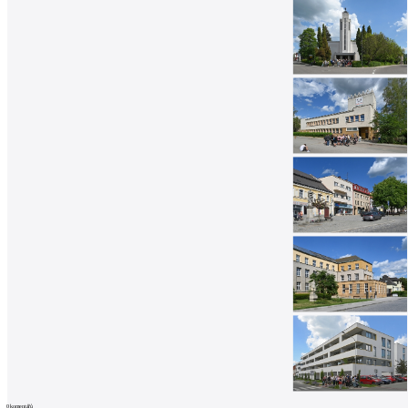
0
komentářů