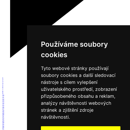
Používáme soubory
cookies
Tyto webové stránky používají
soubory cookies a další sledovací
1
2
nástroje s cílem vylepšení
3
4
5
uživatelského prostředí, zobrazení
6
7
8
9
přizpůsobeného obsahu a reklam,
10
11
12
analýzy návštěvnosti webových
13
14
15
16
stránek a zjištění zdroje
17
18
19
20
návštěvnosti.
21
22
23
24
25
26
27