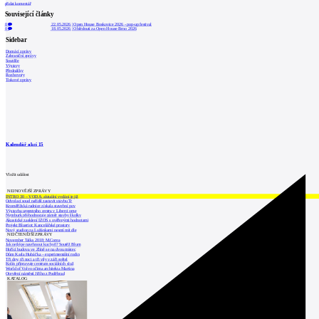
přidat komentář
Související články
0
22.05.2026
|
Open House Boskovice 2026 - pop-up festival
0
18.05.2026
|
Ohlédnutí za Open House Brno 2026
Sidebar
Domácí zprávy
Zahraniční zprávy
Soutěže
Výstavy
Přednášky
Rozhovory
Tiskové zprávy
Kalendář akcí
15
Vložit událost
NEJNOVĚJŠÍ ZPRÁVY
INTRO 30 – VODA: aktuální vydání je již
Odvolací soud nařídil zastavit stavbu Tr
Kroměřížská radnice získala stavební pov
Výstavba urgentního centra v Liberci ome
Nymburk přehodnocuje záměr stavby školky
Akustické zasklení IZOS s ověřenými hodnotami
Projekt Blueriot: Kancelářské prostory
Nový stadion za Lužánkami nesmí mít dle
NEJČTENĚJŠÍ ZPRÁVY
November Talks 2018: M.Corea
Jak nejlépe navrhnout kuchyň? Soutěž Blum
Hořící budova ve Zlíně se na dvou místec
Dům Karla Hubáčka – experimentální rodin
Tři dny, tři noci a tři vily v záři světel
Kolín připravuje centrum sociálních služ
World of Volvo očima architekta Martina
Otevření náměstí Jiřího z Poděbrad
KATALOG