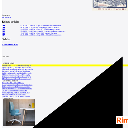
0
comments
add comment
Related articles
0
01.07.2022
|
Ještěd in a cage 28 - ceremonial announcement
0
04.07.2020
|
<Jested s klece 24 - festive announcement>
0
04.02.2012
|
Ještěd in a Cage 07 - Official Announcement
0
09.06.2011
|
Ještěd in the cage 06 - invitation to the announcement
0
15.07.2009
|
Ještěd in a Cage 2009 - Award Ceremony
4
23.01.2009
|
Ještěd in a Cage 2008 - Official Announcement
Sidebar
Event calendar
15
Add event
LATEST NEWS
INTRO 30 – VODA: aktuální vydání je již
Nový stadion za Lužánkami nesmí mít dle
Obnova loveckého zámečku u Ostrova na Ka
Developer postaví v brněnské části Lesná
Babiš uvažuje o převodu Hrzánského palác
Oblíbený karvinský areál Lodičky se přip
V Ostravě vzniká Rezidence Stodolní, byt
Mělník znovu vypíše tendr na opravu koup
MOST READ NEWS
November Talks 2018: M.Corea
Jak nejlépe navrhnout kuchyň? Soutěž Blum
Hořící budova ve Zlíně se na dvou místec
Dům Karla Hubáčka – experimentální rodin
Tři dny, tři noci a tři vily v záři světel
Kolín připravuje centrum sociálních služ
Otevření náměstí Jiřího z Poděbrad
World of Volvo očima architekta Martina
CATALOGUE