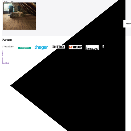
CATALOGUE
Partners
1
2
3
4
5
6
Prev
Next