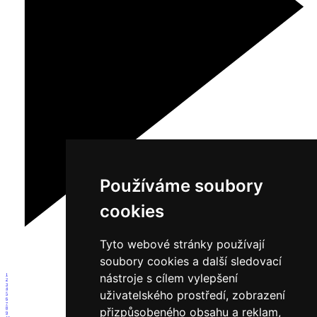
Používáme soubory
cookies
Tyto webové stránky používají
soubory cookies a další sledovací
nástroje s cílem vylepšení
1
2
3
4
uživatelského prostředí, zobrazení
5
6
7
přizpůsobeného obsahu a reklam,
8
9