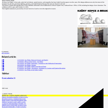
square remains empty.
Architect Jan Šépka, in his study, seeks the lost balance, spatial tension, and tranquility that have faded from the square over the years. His design addresses not only the return of the
fountains but also the pavement, lighting, greenery, and small elements that give the space its character and soul.
The Rosary Chapel offers guided tours of the exhibition dedicated to the modifications of Peace Square every weekend from 1 PM to 5 PM, including the design of new fountains. The
exhibition will be open until October 12, 2025.
The English translation is powered by AI tool. Switch to Czech to view the original text source.
0
comments
add comment
Related articles
0
13.05.2026
|
Jan Šépka: Between Naivety and Reality
0
13.09.2021
|
Blue Lecture Series - Jan Šépka
0
29.10.2019
|
Jan Šépka: Inspiration - Invitation to the Publication Presentation
0
24.03.2019
|
Jan Šépka: Variants
0
25.09.2017
|
Jan Šépka: Works from Recent Times
0
07.09.2016
|
Jan Šépka - Perception - Invitation to a Lecture and Opening Reception
0
13.09.2013
|
Jan Šépka in the Stolen Gallery
Sidebar
Event calendar
15
Add event
LATEST NEWS
INTRO 30 – VODA: aktuální vydání je již
Obnova loveckého zámečku u Ostrova na Ka
Developer postaví v brněnské části Lesná
Babiš uvažuje o převodu Hrzánského palác
Oblíbený karvinský areál Lodičky se přip
V Ostravě vzniká Rezidence Stodolní, byt
Mělník znovu vypíše tendr na opravu koup
Renesanční letohrádek v České Lípě převz