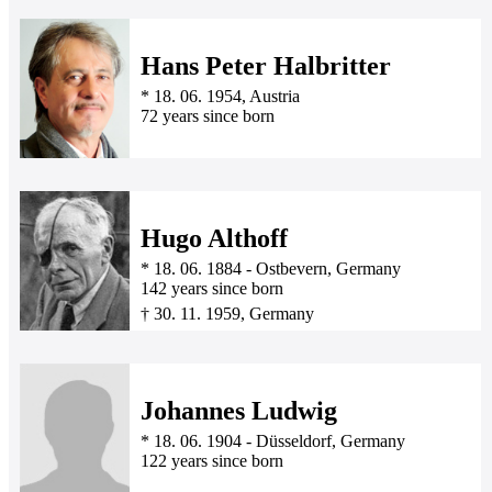
Hans Peter Halbritter
*
18. 06. 1954
, Austria
72 years since born
Hugo Althoff
*
18. 06. 1884
-
Ostbevern, Germany
142 years since born
†
30. 11. 1959
, Germany
Johannes Ludwig
*
18. 06. 1904
-
Düsseldorf, Germany
122 years since born