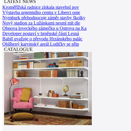
LATEST NEWS
Kroměřížská radnice získala stavební pov
Výstavba urgentního centra v Liberci ome
Nymburk přehodnocuje záměr stavby školky
Nový stadion za Lužánkami nesmí mít dle
Obnova loveckého zámečku u Ostrova na Ka
Developer postaví v brněnské části Lesná
Babiš uvažuje o převodu Hrzánského palác
Oblíbený karvinský areál Lodičky se přip
CATALOGUE