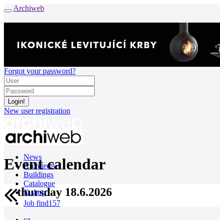
Archiweb
Forgot your password?
New user registration
News
Event calendar
Architects
Buildings
Catalogue
thursday 18.6.2026
E-shop
Job find
157
cz