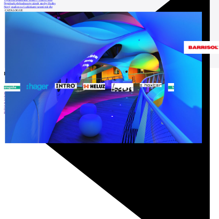
Výstavba urgentního centra v Liberci ome
Nymburk přehodnocuje záměr stavby školky
Nový stadion za Lužánkami nesmí mít dle
CATALOGUE
Partners
1
2
3
4
5
6
Prev
Next