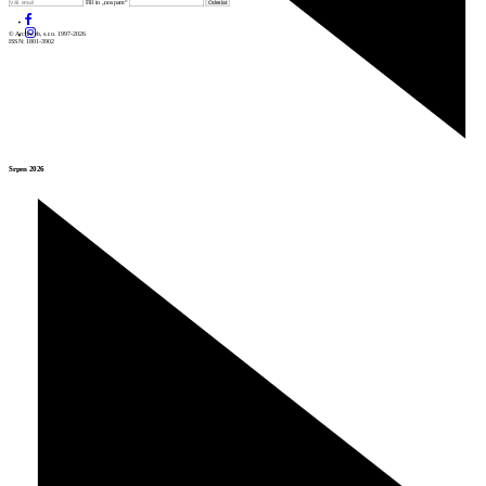
Fill in „nospam“
© Archiweb, s.r.o. 1997-2026
ISSN: 1801-3902
Srpen 2026