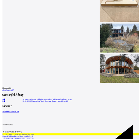
0
komentářů
přidat komentář
Související články
0
16.04.2026
|
Arbor Hlubočepy - moderní udržitelné bydlení v Praze
0
10.01.2019
|
Stempel & Tesař: Rodinné domy - vernisáž v GJF
Sidebar
Kalendář akcí
15
Vložit událost
NEJNOVĚJŠÍ ZPRÁVY
INTRO 30 – VODA: aktuální vydání je již
Kroměřížská radnice získala stavební pov
Výstavba urgentního centra v Liberci ome