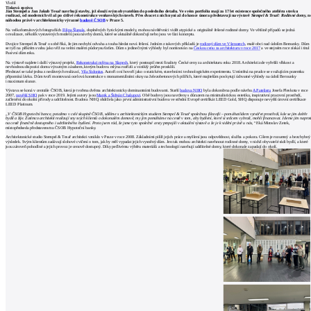
Vložil
Tisková zpráva
Ján Stempel a Jan Jakub Tesař navrhují stavby, jež slouží svým obyvatelům do posledního detailu. Ve svém portfoliu mají za 17 let existence společného ateliéru stovku
realizací, od moderních vil až po citlivé rekonstrukce venkovských staveb. Přes dvacet z nich nyní až do konce února představují na výstavě
Stempel & Tesař: Rodinné domy
, n
náhodou právě v architektonicky výrazné
budově ČSOB
v Praze 5.
Na velkoformátových fotografiích
Filipa Šlapala
, doplněných fyzickými modely, mohou návštěvníci vidět atypické a originálně řešené rodinné domy. Ve většině případů se jedná
o realizace, několik vystavených modelů jsou návrhy domů, které se aktuálně dokončují nebo jsou ve fázi konceptu.
Dvojice Stempel & Tesař o sobě říká, že jim nechybí odvaha a touha hledat nová řešení. Jedním z takových příkladů je
rodinný dům ve Všenorech
, malé obci nad údolím Berounky. Dům
se tyčí na příkrém svahu jako věž na velmi malém půdorysu 6x6m. Dům s jedinečnými výhledy byl nominován na
Českou cenu za architekturu v roce 2017
a ve stejném roce získal i titul
Pasivní dům roku.
Na výstavě najdete i další výrazný projekt,
Rekonstrukci mlýna na Slapech
, který postoupil mezi finalisty České ceny za architekturu roku 2018. Architekti zde vyřešili vlhkost a
nevhodnou dispozici domu výrazným zásahem, kterým budovu mlýna rozřízli a vzniklý průřez prosklili.
Představí se také jedna z nedávných realizací,
Vila Sidonius
. Autoři o ní hovoří jako o statickém, stavebním i technologickém experimentu. Umístěná na prudce se svažujícím pozemku
připomíná lávku. Dům tvoří montovaná ocelová konstrukce s monumentálními okny na železobetonových pilířích, které majitelům poskytují úchvatné výhledy na údolí Berounky
i maximum slunce.
Výstava se koná v centrále ČSOB, která je tvořena dvěma architektonicky dominantními budovami. Starší
budova NHQ
byla dokončena podle návrhu
AP atelieru
Josefa Pleskota v roce
2007,
novější SHQ
pak v roce 2019. Jejími autory jsou
Marek a Štěpán Chalupovi
. Obě budovy jsou navrženy s důrazem na minimalistickou estetiku, inspirativní pracovní prostředí,
začlenění do okolní přírody a udržitelnost. Budova NHQ obdržela jako první administrativní budova ve střední Evropě certifikát LEED Gold, SHQ disponuje nevyšší úrovní certifikace
LEED Platinum.
„V ČSOB Hypoteční bance, potažmo v celé skupině ČSOB, sdílíme s architektonickým studiem Stempel & Tesař společnou filozofii – pomáhat lidem vytvářet prostředí, kde se jim dobře
bydlí a žije. Zatímco architekti realizují sny svých klientů o dokonalém domově, my jim pomáháme na cestě v tom, aby bydlení, které si srdcem vybrali, mohli financovat. Jdeme jim naprot
na cestě finančně dostupného i udržitelného bydlení. Proto jsem rád, že jsme tyto společné cesty propojili v aktuální výstavě a že je k vidění právě u nás,“
říká Miroslav Zetek,
místopředseda představenstva ČSOB Hypoteční banky.
Architektonické studio Stempel & Tesař architekti vzniklo v Praze v roce 2008. Základními pilíři jejich práce a myšlení jsou odpovědnost, služba a pokora. Cílem je rozumný a bezchybný
výsledek. Svým klientům zadávají slohové cvičení o tom, jak by měl vypadat jejich vysněný dům. Jen tak mohou architekti navrhnout rodinné domy, v nichž obyvatelé rádi bydlí, a které
jsou zároveň pohodlné a jejich provoz je cenově dostupný. Díky pečlivému výběru materiálů a technologií navrhují udržitelné domy, které dokonale zapadají do okolí.