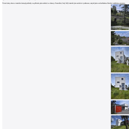
architektů
Černé rámy oken z interiéru lemují pohledy na přírodu jako měnící se obrazy. Neutrální, čistý bílý interiér jim nechává vyniknout, stejně jako sochařskému členění vnitřnímu prostoru.
Katalog
dodavatelů
Vložit
inzerát
do
burzy
práce
Newsletter
Přihlaste se k odběru našeho pravidelného
týdenního newsletteru:
Fill in „nospam“
© Archiweb, s.r.o. 1997-2026
ISSN: 1801-3902