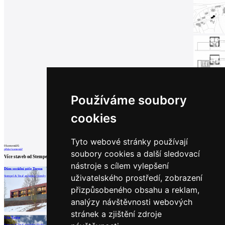
Používáme soubory
cookies
Tyto webové stránky používají
0
komentářů
přidat komentář
soubory cookies a další sledovací
Více staveb od
Stempel & Tesař architekti
nástroje s cílem vylepšení
Dům sociální péče Tereza
Dům s horizonty Šumavy
Dům s jezírkem
uživatelského prostředí, zobrazení
Stempel & Tesař architekti | Semily
Stempel & Tesař architekti | Klatovy
Stempel & Tesař architekti | Černošice
přizpůsobeného obsahu a reklam,
analýzy návštěvnosti webových
stránek a zjištění zdroje
načíst další
Vila Troja
Stempel & Tesař architekti | Praha