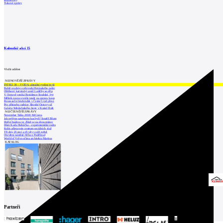
Tiskové zprávy
Kalendář akcí
15
Vložit událost
NEJNOVĚJŠÍ ZPRÁVY
INTRO 30 – VODA: aktuální vydání je již
Babiš uvažuje o převodu Hrzánského palác
Oblíbený karvinský areál Lodičky se přip
V Ostravě vzniká Rezidence Stodolní, byt
Mělník znovu vypíše tendr na opravu koup
Renesanční letohrádek v České Lípě převz
Pro přístavbu radnice Slezské Ostravy už
Galerie Středočeského kraje v Kutné Hoře
NEJČTENĚJŠÍ ZPRÁVY
November Talks 2018: M.Corea
Jak nejlépe navrhnout kuchyň? Soutěž Blum
Hořící budova ve Zlíně se na dvou místec
Dům Karla Hubáčka – experimentální rodin
Kolín připravuje centrum sociálních služ
Tři dny, tři noci a tři vily v záři světel
Otevření náměstí Jiřího z Poděbrad
World of Volvo očima architekta Martina
KATALOG
Partneři