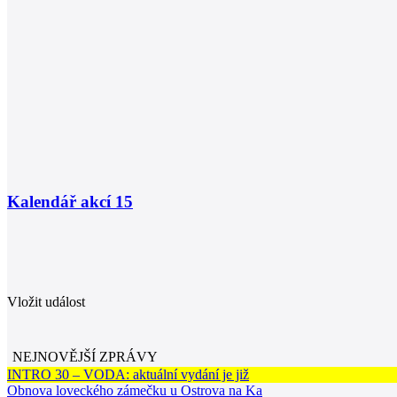
Kalendář akcí
15
Vložit událost
NEJNOVĚJŠÍ ZPRÁVY
INTRO 30 – VODA: aktuální vydání je již
Obnova loveckého zámečku u Ostrova na Ka