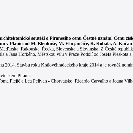
architektonické soutěži o Piranesiho cenu Čestné uznání. Cenu zís
um v Planici od M. Blenkuše, M. Florjančiče, K. Kobala, A. Kučan
Maďarska, Rakouska, Řecka, Slovenska a Slovinska. Z České republiky 
ila a Jana Horkého, Městskou vilu v Praze-Podolí od Josefa Pleskota
 2014, Stavbu roku Královéhradeckého kraje 2014 a je rovněž nomi
ovinském Piranu.
oma Plejić a Lea Pelivan - Chorvatsko, Ricardo Carvalho a Joana Vilhe