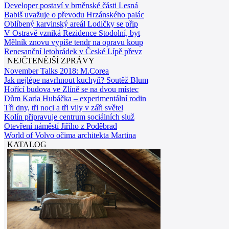
Developer postaví v brněnské části Lesná
Babiš uvažuje o převodu Hrzánského palác
Oblíbený karvinský areál Lodičky se přip
V Ostravě vzniká Rezidence Stodolní, byt
Mělník znovu vypíše tendr na opravu koup
Renesanční letohrádek v České Lípě převz
NEJČTENĚJŠÍ ZPRÁVY
November Talks 2018: M.Corea
Jak nejlépe navrhnout kuchyň? Soutěž Blum
Hořící budova ve Zlíně se na dvou místec
Dům Karla Hubáčka – experimentální rodin
Tři dny, tři noci a tři vily v záři světel
Kolín připravuje centrum sociálních služ
Otevření náměstí Jiřího z Poděbrad
World of Volvo očima architekta Martina
KATALOG