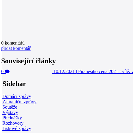
0
komentářů
přidat komentář
Související články
0
10.12.2021
|
Piranesiho cena 2021 - vítěz 
Sidebar
Domácí zprávy
Zahraniční zprávy
Soutěže
Výstavy
Přednášky
Rozhovory
Tiskové zprávy