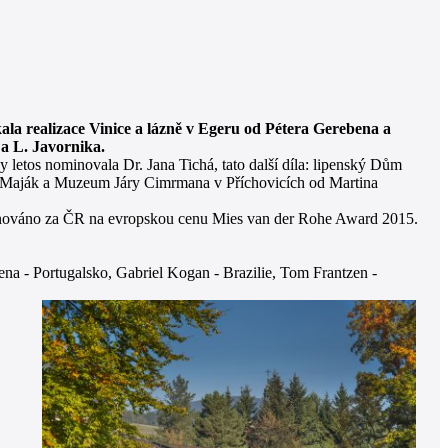
kala realizace Vinice a lázně v Egeru od Pétera Gerebena a
 a L. Javornika.
letos nominovala Dr. Jana Tichá, tato další díla: lipenský Dům
 a Maják a Muzeum Járy Cimrmana v Příchovicích od Martina
nováno za ČR na evropskou cenu Mies van der Rohe Award 2015.
na - Portugalsko, Gabriel Kogan - Brazilie, Tom Frantzen -