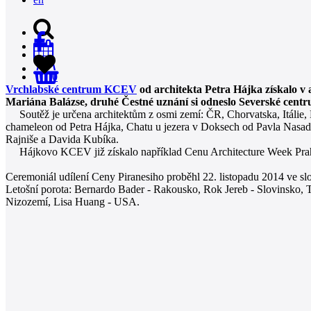
0
Vrchlabské centrum KCEV
od architekta Petra Hájka získalo v 
Mariána Balázse, druhé Čestné uznání si odneslo Severské centr
Soutěž je určena architektům z osmi zemí: ČR, Chorvatska, Itálie, 
chameleon od Petra Hájka, Chatu u jezera v Doksech od Pavla Nasad
Rajniše a Davida Kubíka.
Hájkovo KCEV již získalo například Cenu Architecture Week Praha
Ceremoniál udílení Ceny Piranesiho proběhl 22. listopadu 2014 ve sl
Letošní porota: Bernardo Bader - Rakousko, Rok Jereb - Slovinsko, T
Nizozemí, Lisa Huang - USA.