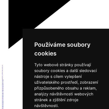
Používáme soubory
cookies
Tyto webové stránky používají
1
2
3
soubory cookies a další sledovací
4
5
6
nástroje s cílem vylepšení
7
8
9
10
uživatelského prostředí, zobrazení
11
12
13
přizpůsobeného obsahu a reklam,
14
15
16
17
analýzy návštěvnosti webových
18
19
20
stránek a zjištění zdroje
21
22
23
24
návštěvnosti.
25
26
27