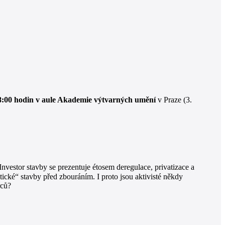
18:00 hodin v aule Akademie výtvarných umění
v Praze (3.
nvestor stavby se prezentuje étosem deregulace, privatizace a
istické“ stavby před zbouráním. I proto jsou aktivisté někdy
rců?