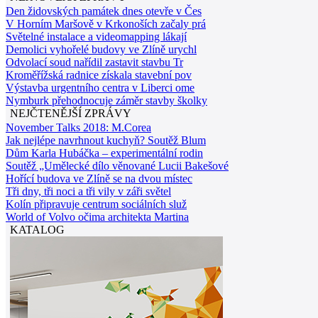
Den židovských památek dnes otevře v Čes
V Horním Maršově v Krkonoších začaly prá
Světelné instalace a videomapping lákají
Demolici vyhořelé budovy ve Zlíně urychl
Odvolací soud nařídil zastavit stavbu Tr
Kroměřížská radnice získala stavební pov
Výstavba urgentního centra v Liberci ome
Nymburk přehodnocuje záměr stavby školky
NEJČTENĚJŠÍ ZPRÁVY
November Talks 2018: M.Corea
Jak nejlépe navrhnout kuchyň? Soutěž Blum
Dům Karla Hubáčka – experimentální rodin
Soutěž „Umělecké dílo věnované Lucii Bakešové
Hořící budova ve Zlíně se na dvou místec
Tři dny, tři noci a tři vily v záři světel
Kolín připravuje centrum sociálních služ
World of Volvo očima architekta Martina
KATALOG