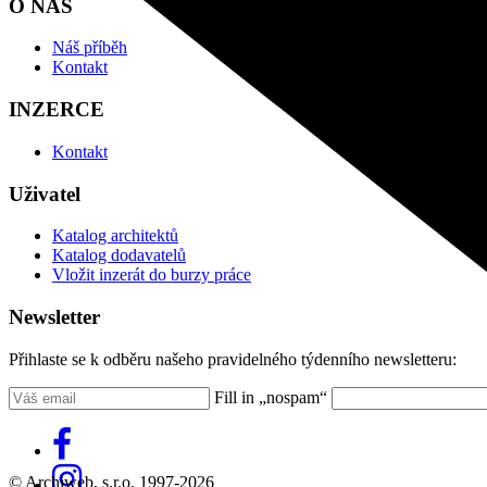
O NÁS
Náš příběh
Kontakt
INZERCE
Kontakt
Uživatel
Katalog architektů
Katalog dodavatelů
Vložit inzerát do burzy práce
Newsletter
Přihlaste se k odběru našeho pravidelného týdenního newsletteru:
Fill in „nospam“
© Archiweb, s.r.o. 1997-2026