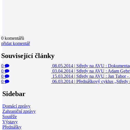
0
komentářů
přidat komentář
Související články
0
08.05.2014
|
Středy na AVU : Dokumentac
0
03.04.2014
|
Středy na AVU : Adam Gebria
0
15.03.2014
|
Středy na AVU : Jan Tabor - 
0
06.03.2014
|
Přednáškový cyklus „Středy 
Sidebar
Domácí zprávy
Zahraniční zprávy
Soutěže
Výstavy
Přednášky