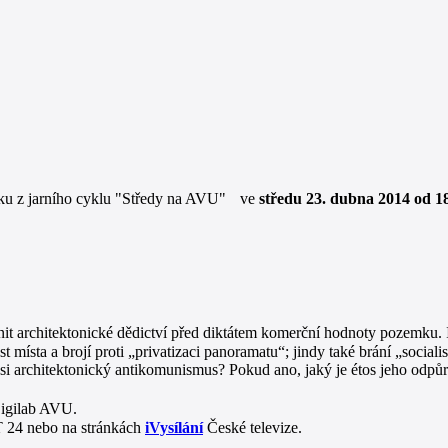
ku z jarního cyklu "Středy na AVU" ve
středu 23. dubna 2014 od 
it architektonické dědictví před diktátem komerční hodnoty pozemku. I
t místa a brojí proti „privatizaci panoramatu“; jindy také brání „social
ýsi architektonický antikomunismus? Pokud ano, jaký je étos jeho odpů
igilab AVU.
T 24 nebo na stránkách
iVysílání
České televize.