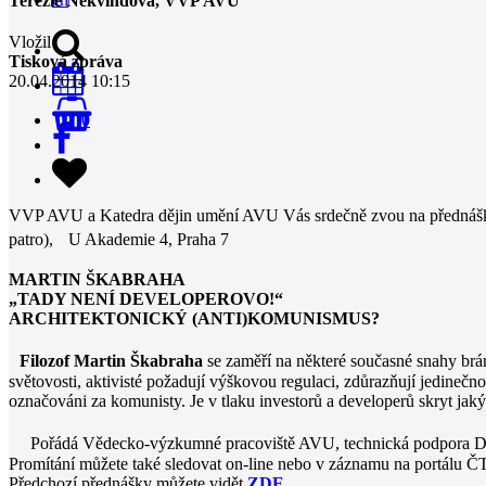
Terezie Nekvindová, VVP AVU
Vložil
Tisková zpráva
20.04.2014 10:15
0
VVP AVU a Katedra dějin umění AVU Vás srdečně zvou na přednáš
patro), U Akademie 4, Praha 7
MARTIN ŠKABRAHA
„TADY NENÍ DEVELOPEROVO!“
ARCHITEKTONICKÝ (ANTI)KOMUNISMUS?
Filozof Martin Škabraha
se zaměří na některé současné snahy brán
světovosti, aktivisté požadují výškovou regulaci, zdůrazňují jedinečnos
označováni za komunisty. Je v tlaku investorů a developerů skryt jak
Pořádá Vědecko-výzkumné pracoviště AVU, technická podpora D
Promítání můžete také sledovat on-line nebo v záznamu na portálu Č
Předchozí přednášky můžete vidět
ZDE
.