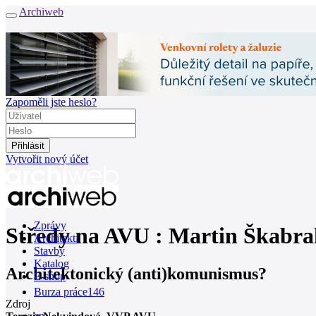
Archiweb
Zapoměli jste heslo?
Vytvořit nový účet
Zprávy
Středy na AVU : Martin Škabrah
Architekti
Stavby
Katalog
Architektonický (anti)komunismus?
E-shop
Burza práce
146
Zdroj
en