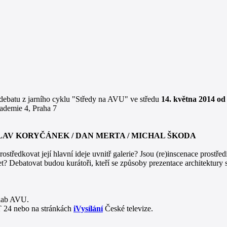
ebatu z jarního cyklu "Středy na AVU" ve středu
14. května 2014 od
kademie 4, Praha 7
LAV KORYČÁNEK / DAN MERTA / MICHAL ŠKODA
rostředkovat její hlavní ideje uvnitř galerie? Jsou (re)inscenace prostře
? Debatovat budou kurátoři, kteří se způsoby prezentace architektury 
ilab AVU.
T 24 nebo na stránkách
iVysílání
České televize.