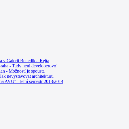
a v Galerii Benedikta Rejta
raha - Tady není developerovo!
n - Možností je spousta
Jak nevystavovat architekturu
na AVU“ - letní semestr 2013/2014