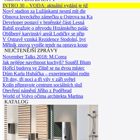
INTRO 30 – VODA: aktuální vydání je již
Nový stadion za Lužánkami nesmí mít dle
Obnova loveckého zámečku u Ostrova na Ka
Developer postaví v brněnské části Lesná
Babiš uvažuje o převodu Hrzánského palác
Oblíbený karvinský areál Lodičky se přip
V Ostravě vzniká Rezidence Stodolní, byt
Mělník znovu vypíše tendr na opravu koup
NEJČTENĚJŠÍ ZPRÁVY
November Talks 2018: M.Corea
Jak nejlépe navrhnout kuchyň? Soutěž Blum
Hořící budova ve Zlíně se na dvou místec
Dům Karla Hubáčka – experimentální rodin
Tři dny, tři noci a tři vily v záři světel
Kolín připravuje centrum sociálních služ
Otevření náměstí Jiřího z Poděbrad
World of Volvo očima architekta Martina
KATALOG