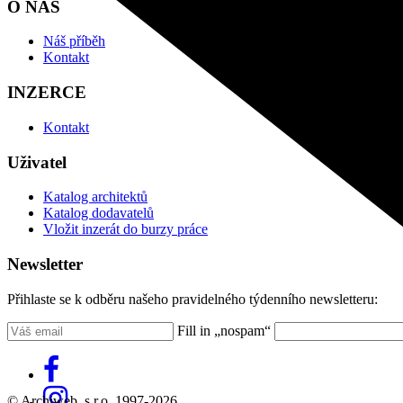
O NÁS
Náš příběh
Kontakt
INZERCE
Kontakt
Uživatel
Katalog architektů
Katalog dodavatelů
Vložit inzerát do burzy práce
Newsletter
Přihlaste se k odběru našeho pravidelného týdenního newsletteru:
Fill in „nospam“
© Archiweb, s.r.o. 1997-2026