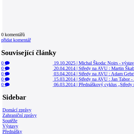
0
komentářů
přidat komentář
Související články
0
19.10.2025
|
Michal Škoda: Noirs - výstav
0
20.04.2014
|
Středy na AVU : Martin Škab
0
03.04.2014
|
Středy na AVU : Adam Gebria
0
15.03.2014
|
Středy na AVU : Jan Tabor - 
0
06.03.2014
|
Přednáškový cyklus „Středy 
Sidebar
Domácí zprávy
Zahraniční zprávy
Soutěže
Výstavy
Přednášky