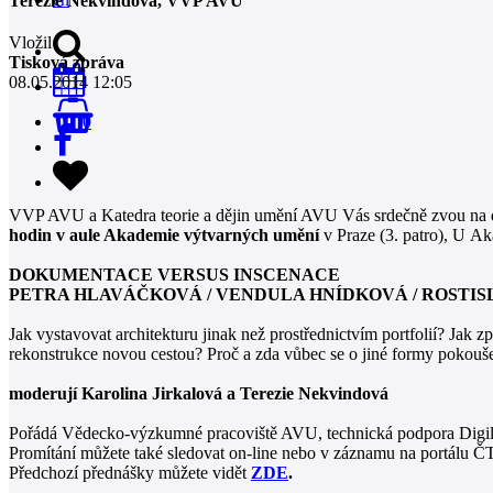
Terezie Nekvindová, VVP AVU
Vložil
Tisková zpráva
08.05.2014 12:05
0
VVP AVU a Katedra teorie a dějin umění AVU Vás srdečně zvou na d
hodin v aule Akademie výtvarných umění
v Praze (3. patro), U A
DOKUMENTACE VERSUS INSCENACE
PETRA HLAVÁČKOVÁ / VENDULA HNÍDKOVÁ / ROSTIS
Jak vystavovat architekturu jinak než prostřednictvím portfolií? Jak zp
rekonstrukce novou cestou? Proč a zda vůbec se o jiné formy pokoušet
moderují Karolina Jirkalová a Terezie Nekvindová
Pořádá Vědecko-výzkumné pracoviště AVU, technická podpora Dig
Promítání můžete také sledovat on-line nebo v záznamu na portálu Č
Předchozí přednášky můžete vidět
ZDE
.